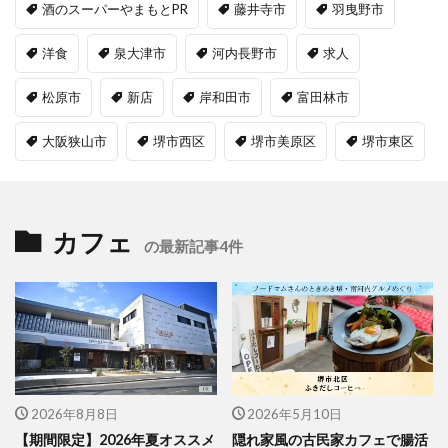
酒のスーパーやまもとPR
藤井寺市
羽曳野市
洋食
泉大津市
河内長野市
求人
松原市
新店
岸和田市
富田林市
大阪狭山市
堺市西区
堺市美原区
堺市東区
カフェ
の最新記事4件
2026年8月8日
2026年5月10日
【期間限定】2026年夏オススメ
隠れ家風の古民家カフェで腸活