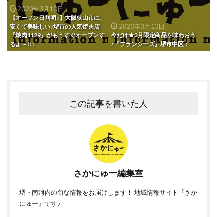
2020年3月10日
【オープン日判明♪】大阪狭山市に、
2020年3月10日
安くて美味しい♪堺市の人気焼肉店
『焼肉1129』がもうすぐオープンす
今だけ★3月限定商品を味わおう
るよ～!!：
♪『フランシーズ』堺市中区：
この記事を書いた人
さかにゅー編集室
堺・南河内の旬な情報をお届けします！ 地域情報サイト『さか
にゅー』です♪