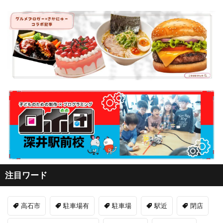
注目ワード
高石市
駐車場有
駐車場
駅近
閉店