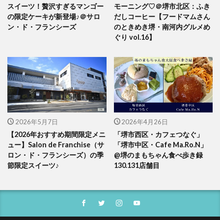
スイーツ！贅沢すぎるマンゴー
モーニング♡＠堺市北区：ふき
の限定ケーキが新登場♪＠サロ
だしコーヒー【フードマムさん
ン・ド・フランシーズ
のときめき堺・南河内グルメめ
ぐり vol.16】
2026年5月7日
2026年4月26日
【2026年おすすめ期間限定メニ
「堺市西区・カフェつなぐ」
ュー】Salon de Franchise（サ
「堺市中区・Cafe Ma.Ro.N」
ロン・ド・フランシーズ）の季
@堺のまもちゃん食べ歩き録
節限定スイーツ♪
130.131店舗目