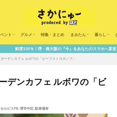
ベント
グルメ
特集・まとめ
まみたん
暮らし
キッズ
ランチ
カフェ
まみたんイベント・おで
習い事・キャンペーン
幼稚園・こども園・保育
医療
美容・健康
大人の習い
キッズ
子供の教育
子供の習い
おしごと
堺・南大阪の『今』をあなたのスマホへ直送！
定】ガーデンカフェ ルボワの「ビーフストロガノフ」
ガーデンカフェ ルボワの「ビ
セルビスPR
,
堺市中区
,
駐車場有