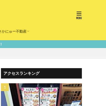
さかにゅー不動産
かけ
園
事
事
住宅
リフォーム
アクセスランキング