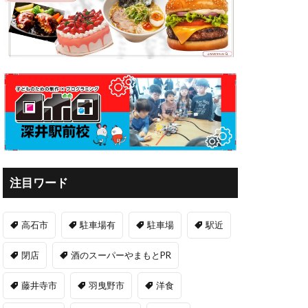
注目ワード
高石市
駐車場有
駐車場
駅近
閉店
酒のスーパーやまもとPR
藤井寺市
羽曳野市
洋食