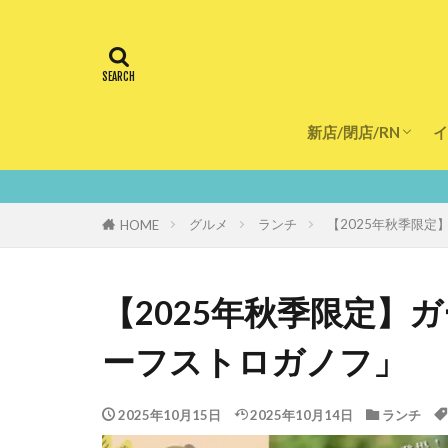
新店/閉店/RN
イ
飲食店
スーパー
美容・健康
医療
鮮度100％！
グルメ
ランチ
【2025年秋季限
HOME
【2025年秋季限定】
ーフストロガノフ」
2025年10月15日
2025年10月14日
ランチ