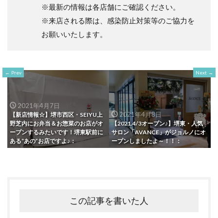
※最新の情報は各店舗にご確認ください。
※来店される際は、感染防止対策等のご協力を
お願いいたします。
Prev
Next
2021年4月7日
2021年4月8日
【新店情報☆】堺市西区・SEIYU上
野芝内にお弁当＆お惣菜のお店がオ
【2021.4/3オープン♪】堺東・人気
ープンするみたいです！堺東駅前に
サロン「AVANCE」がジョルノにオ
ある“あの”お店ですよ♪：
ープンしましたよ～！！：
この記事を書いた人