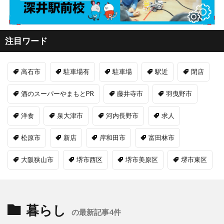
注目ワード
高石市
駐車場有
駐車場
駅近
閉店
酒のスーパーやまもとPR
藤井寺市
羽曳野市
洋食
泉大津市
河内長野市
求人
松原市
新店
岸和田市
富田林市
大阪狭山市
堺市西区
堺市美原区
堺市東区
暮らし
の最新記事4件