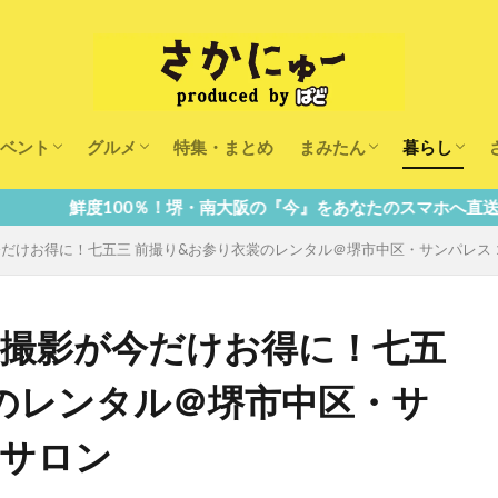
ベント
グルメ
特集・まとめ
まみたん
暮らし
キッズ
ランチ
カフェ
まみたんイベント・おで
習い事・キャンペーン
幼稚園・こども園・保育
医療
美容・健康
大人の習い
キッズ
子供の教育
子供の習い
おしごと
％！堺・南大阪の『今』をあなたのスマホへ直送！
が今だけお得に！七五三 前撮り&お参り衣裳のレンタル＠堺市中区・サンパレス
早期撮影が今だけお得に！七五
裳のレンタル＠堺市中区・サ
ムサロン