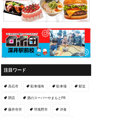
注目ワード
高石市
駐車場有
駐車場
駅近
閉店
酒のスーパーやまもとPR
藤井寺市
羽曳野市
洋食