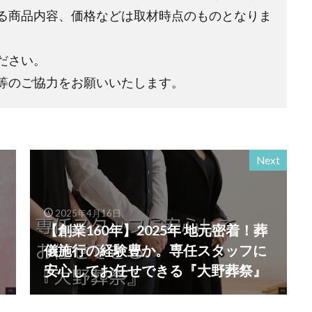
る商品内容、価格などは取材時点のものとなりま
ださい。
等のご協力をお願いいたします。
Next
2025年4月16日
【創業160年】2025年 地元密着！葬
儀施行の経験豊か。専任スタッフに
安心してお任せできる『大野葬祭』