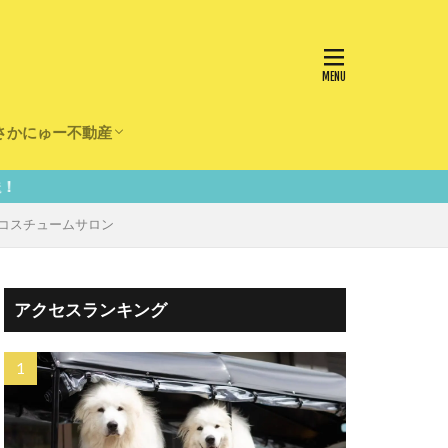
さかにゅー不動産
かけ
園
事
事
住宅
リフォーム
 コスチュームサロン
アクセスランキング