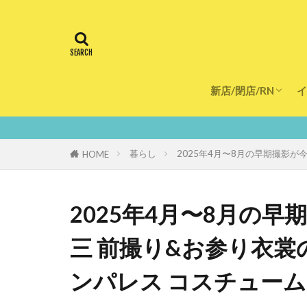
新店/閉店/RN
イ
飲食店
スーパー
美容・健康
医療
鮮度100
暮らし
2025年4月〜8月の早期撮影
HOME
2025年4月〜8月の
三 前撮り&お参り衣
ンパレス コスチュー