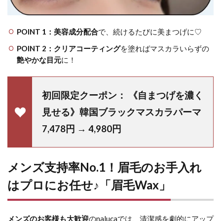
POINT 1：美容成分配合
で、続けるたびに美まつげに♡
POINT 2：クリアコーティング
を塗ればマスカラいらずの
艶やかな目元
に！
初回限定クーポン： 《自まつげを濃く
見せる》韓国ブラックマスカラパーマ
7,478円 → 4,980円
メンズ支持率No.1！眉毛のお手入れ
はプロにお任せ♪「眉毛Wax」
メンズのお客様も大歓迎
のnalucaでは、清潔感を劇的にアップ