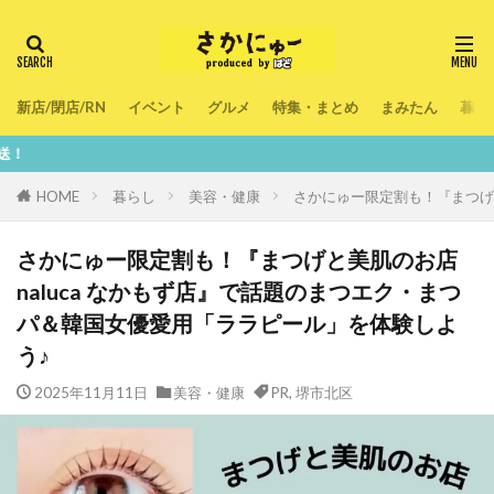
新店/閉店/RN
イベント
グルメ
特集・まとめ
まみたん
暮ら
鮮度100％！堺・
HOME
暮らし
美容・健康
さかにゅー限定割も！『まつげと
さかにゅー限定割も！『まつげと美肌のお店
naluca なかもず店』で話題のまつエク・まつ
パ＆韓国女優愛用「ララピール」を体験しよ
う♪
2025年11月11日
美容・健康
PR
,
堺市北区