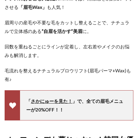
させる
「眉毛Wax」
も人気！
眉周りの産毛や不要な毛をカットし整えることで、ナチュラ
ルで立体感のある
“自眉を活かす”美眉
に。
回数を重ねるごとにラインが定着し、左右差やメイクのお悩
みも解消します。
毛流れを整えるナチュラルブロウリフト(眉毛パーマ+Wax)も
有♪
「
さかにゅーを見た！
」で、全ての眉毛メニュ
ーが20%OFF！！