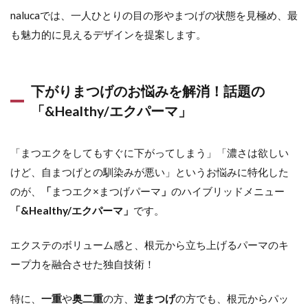
nalucaでは、一人ひとりの目の形やまつげの状態を見極め、最
も魅力的に見えるデザインを提案します。
下がりまつげのお悩みを解消！話題の
「&Healthy/エクパーマ」
「まつエクをしてもすぐに下がってしまう」「濃さは欲しい
けど、自まつげとの馴染みが悪い」というお悩みに特化した
のが、
「
まつエク×まつげパーマ
」
のハイブリッドメニュー
「&Healthy/エクパーマ」
です。
エクステのボリューム感と、根元から立ち上げるパーマのキ
ープ力を融合させた独自技術！
特に、
一重
や
奥二重
の方、
逆まつげ
の方でも、根元からパッ