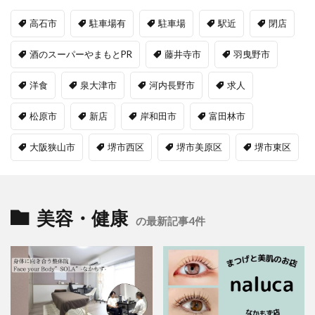
高石市
駐車場有
駐車場
駅近
閉店
酒のスーパーやまもとPR
藤井寺市
羽曳野市
洋食
泉大津市
河内長野市
求人
松原市
新店
岸和田市
富田林市
大阪狭山市
堺市西区
堺市美原区
堺市東区
美容・健康
の最新記事4件