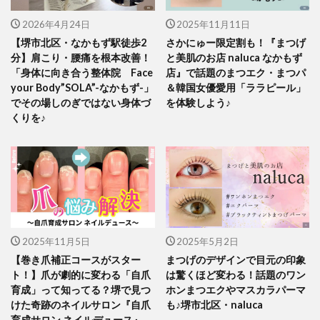
2026年4月24日
2025年11月11日
【堺市北区・なかもず駅徒歩2
さかにゅー限定割も！『まつげ
分】肩こり・腰痛を根本改善！
と美肌のお店 naluca なかもず
「身体に向き合う整体院 Face
店』で話題のまつエク・まつパ
your Body”SOLA”-なかもず-」
＆韓国女優愛用「ララピール」
でその場しのぎではない身体づ
を体験しよう♪
くりを♪
2025年11月5日
2025年5月2日
【巻き爪補正コースがスター
まつげのデザインで目元の印象
ト！】爪が劇的に変わる「自爪
は驚くほど変わる！話題のワン
育成」って知ってる？堺で見つ
ホンまつエクやマスカラパーマ
けた奇跡のネイルサロン『自爪
も♪堺市北区・naluca
育成サロン ネイルデュース』