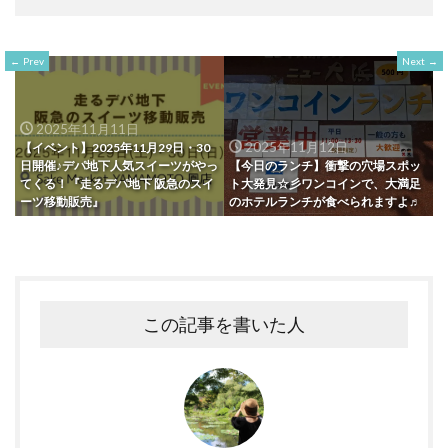
Prev
Next
2025年11月11日
2025年11月12日
【イベント】2025年11月29日・30
日開催♪デパ地下人気スイーツがやっ
【今日のランチ】衝撃の穴場スポッ
てくる！『走るデパ地下 阪急のスイ
ト大発見☆彡ワンコインで、大満足
ーツ移動販売』
のホテルランチが食べられますよ♬
この記事を書いた人