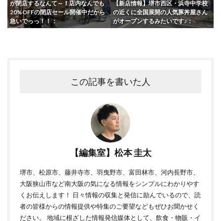
が閉店するなんて～！店内なんでも
【新店情報】堺市西区・浜寺中学校
20%OFFの閉店セール開催中だから
の近くに全国展開の人気豚丼屋さん
急いでっっ！！：
がオープンするみたいです♪：
この記事を書いた人
【編集室】松本 圭太
堺市、松原市、藤井寺市、羽曳野市、富田林市、河内長野市、
大阪狭山市など南大阪の気になる情報をシンプルにわかりやす
くお伝えします！ 日々情報の収集と発信に励んでいるので、読
者の皆様からの情報提供や特集のご要望などもぜひお聞かせく
ださい。 地域に根ざした情報発信媒体として、飲食・物販・イ