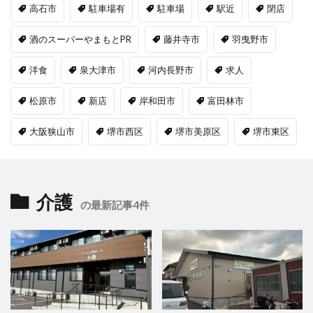
高石市
駐車場有
駐車場
駅近
閉店
酒のスーパーやまもとPR
藤井寺市
羽曳野市
洋食
泉大津市
河内長野市
求人
松原市
新店
岸和田市
富田林市
大阪狭山市
堺市西区
堺市美原区
堺市東区
介護
の最新記事4件