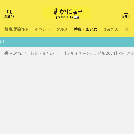
新店/閉店/RN
イベント
グルメ
特集・まとめ
まみたん
暮ら
鮮度100
HOME
特集・まとめ
【イルミネーション特集2024】今年