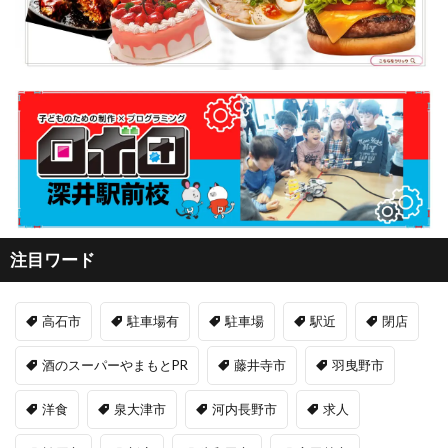
注目ワード
高石市
駐車場有
駐車場
駅近
閉店
酒のスーパーやまもとPR
藤井寺市
羽曳野市
洋食
泉大津市
河内長野市
求人