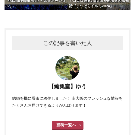
『堺環濠 Night Walk イルミネーショ
でココロ踊る♪南大阪を彩る冬の風物
ン』
詩『まつばらイルミ2024』
この記事を書いた人
【編集室】ゆう
結婚を機に堺市に移住しました！ 南大阪のフレッシュな情報を
たくさんお届けできるようがんばります！
投稿一覧へ