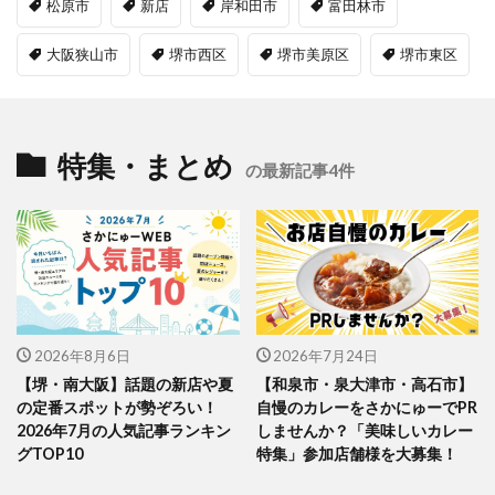
松原市
新店
岸和田市
富田林市
大阪狭山市
堺市西区
堺市美原区
堺市東区
特集・まとめ
の最新記事4件
2026年8月6日
2026年7月24日
【堺・南大阪】話題の新店や夏
【和泉市・泉大津市・高石市】
の定番スポットが勢ぞろい！
自慢のカレーをさかにゅーでPR
2026年7月の人気記事ランキン
しませんか？「美味しいカレー
グTOP10
特集」参加店舗様を大募集！