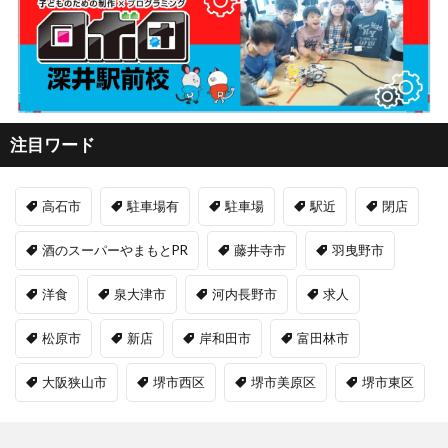
注目ワード
高石市
駐車場有
駐車場
駅近
閉店
酒のスーパーやまもとPR
藤井寺市
羽曳野市
洋食
泉大津市
河内長野市
求人
松原市
新店
岸和田市
富田林市
大阪狭山市
堺市西区
堺市美原区
堺市東区