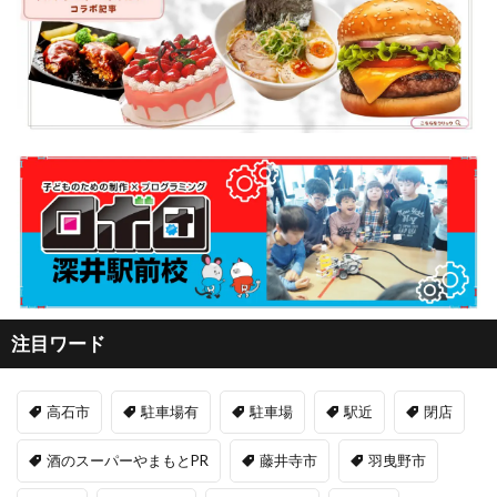
注目ワード
高石市
駐車場有
駐車場
駅近
閉店
酒のスーパーやまもとPR
藤井寺市
羽曳野市