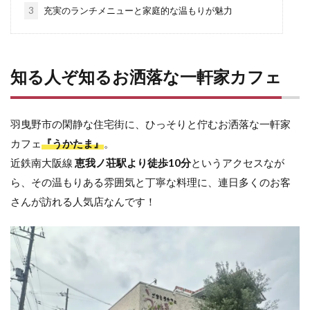
3
充実のランチメニューと家庭的な温もりが魅力
知る人ぞ知るお洒落な一軒家カフェ
羽曳野市の閑静な住宅街に、ひっそりと佇むお洒落な一軒家
カフェ
『うかたま』
。
近鉄南大阪線
恵我ノ荘駅より徒歩10分
というアクセスなが
ら、その温もりある雰囲気と丁寧な料理に、連日多くのお客
さんが訪れる人気店なんです！