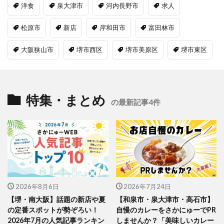
洋食
泉大津市
河内長野市
求人
松原市
新店
岸和田市
富田林市
大阪狭山市
堺市西区
堺市美原区
堺市東区
特集・まとめ
の最新記事4件
2026年8月6日
2026年7月24日
【堺・南大阪】話題の新店や夏
【和泉市・泉大津市・高石市】
の定番スポットが勢ぞろい！
自慢のカレーをさかにゅーでPR
2026年7月の人気記事ランキン
しませんか？「美味しいカレー