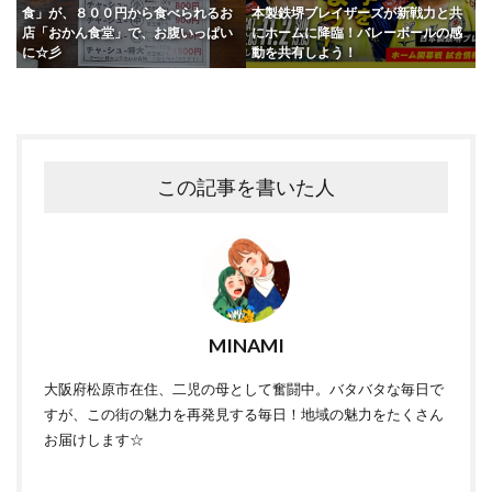
食」が、８００円から食べられるお
本製鉄堺ブレイザーズが新戦力と共
店「おかん食堂」で、お腹いっぱい
にホームに降臨！バレーボールの感
に☆彡
動を共有しよう！
この記事を書いた人
MINAMI
大阪府松原市在住、二児の母として奮闘中。バタバタな毎日で
すが、この街の魅力を再発見する毎日！地域の魅力をたくさん
お届けします☆