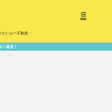
さかにゅー不動産
かけ
園
事
事
住宅
リフォーム