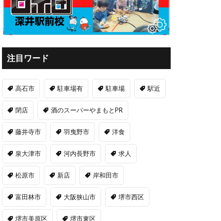
注目ワード
高石市
駐車場有
駐車場
駅近
閉店
酒のスーパーやまもとPR
藤井寺市
羽曳野市
洋食
泉大津市
河内長野市
求人
松原市
新店
岸和田市
富田林市
大阪狭山市
堺市西区
堺市美原区
堺市東区