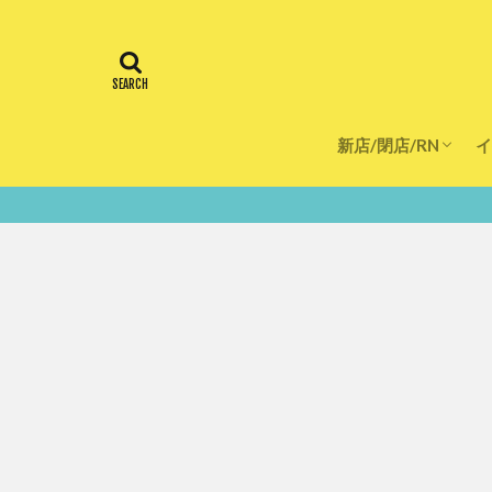
新店/閉店/RN
イ
飲食店
スーパー
美容・健康
医療