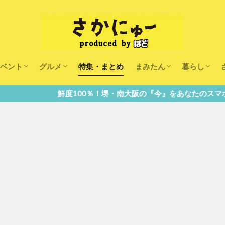
ベント
グルメ
特集・まとめ
まみたん
暮らし
キッズ
ランチ
カフェ
まみたんイベント・おで
習い事・キャンペーン
幼稚園・こども園・保育
医療
美容・健康
大人の習い
キッズ
子供の教育
子供の習い
おしごと
鮮度100％！堺・南大阪の『今』をあなたのスマホへ直送！