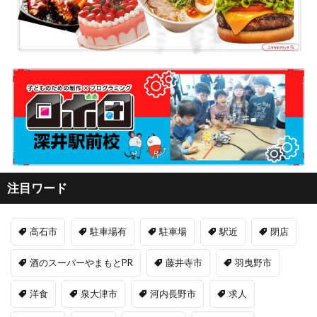
注目ワード
高石市
駐車場有
駐車場
駅近
閉店
酒のスーパーやまもとPR
藤井寺市
羽曳野市
洋食
泉大津市
河内長野市
求人