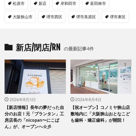
松原市
新店
岸和田市
富田林市
大阪狭山市
堺市西区
堺市美原区
堺市東区
新店/閉店/RN
の最新記事4件
2026年8月5日
2026年8月4日
【新店情報】長年の夢だった自
【祝オープン】コノミヤ狭山店
分のお店！元「プランタン」工
敷地内に「大阪狭山おとなこど
房店長の「nicopan〜にこぱ
も歯科・矯正歯科」が開院！
ん」が、オープンへ☆彡