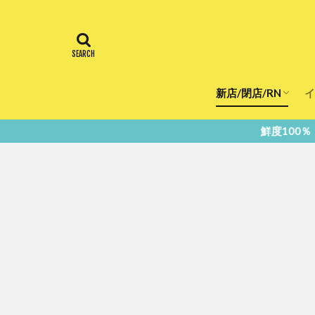
新店/閉店/RN
イ
飲食店
スーパー
美容・健康
医療
鮮度100％！堺・南大阪の