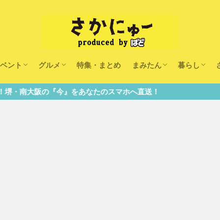
ベント
グルメ
特集・まとめ
まみたん
暮らし
キッズ
ランチ
カフェ
まみたんイベント・おで
習い事・キャンペーン
幼稚園・こども園・保育
医療
美容・健康
大人の習い
キッズ
子供の教育
子供の習い
おしごと
『今』をあなたのスマホへ直送！