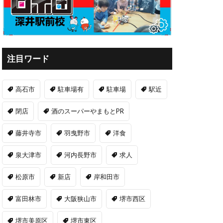
注目ワード
高石市
駐車場有
駐車場
駅近
閉店
酒のスーパーやまもとPR
藤井寺市
羽曳野市
洋食
泉大津市
河内長野市
求人
松原市
新店
岸和田市
富田林市
大阪狭山市
堺市西区
堺市美原区
堺市東区