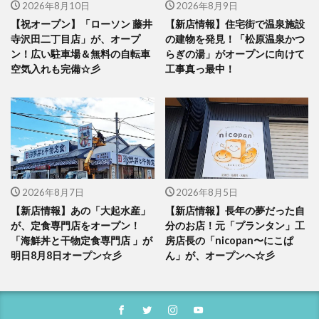
2026年8月10日
2026年8月9日
【祝オープン】「ローソン 藤井
【新店情報】住宅街で温泉施設
寺沢田二丁目店」が、オープ
の建物を発見！「松原温泉かつ
ン！広い駐車場＆無料の自転車
らぎの湯」がオープンに向けて
空気入れも完備☆彡
工事真っ最中！
2026年8月7日
2026年8月5日
【新店情報】あの「大起水産」
【新店情報】長年の夢だった自
が、定食専門店をオープン！
分のお店！元「プランタン」工
「海鮮丼と干物定食専門店 」が
房店長の「nicopan〜にこぱ
明日8月8日オープン☆彡
ん」が、オープンへ☆彡