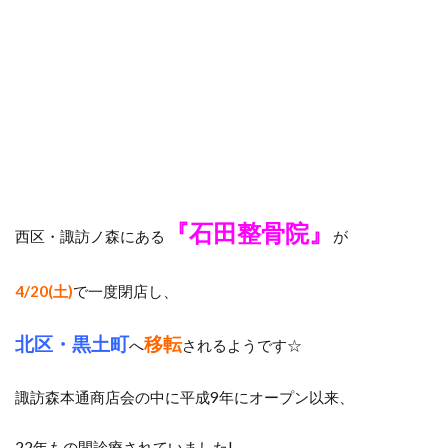
『石田整骨院』
西区・諏訪ノ森にある
が
4/20(土)
で一度閉店し、
北区・黒土町
移転
へ
されるようです☆
諏訪森本通商店会の中に平成9年にオープン以来、
22年もの間診療されていました!