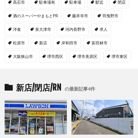
高石市
駐車場有
駐車場
駅近
閉店
酒のスーパーやまもとPR
藤井寺市
羽曳野市
洋食
泉大津市
河内長野市
求人
松原市
新店
岸和田市
富田林市
大阪狭山市
堺市西区
堺市美原区
堺市東区
新店/閉店/RN
の最新記事4件