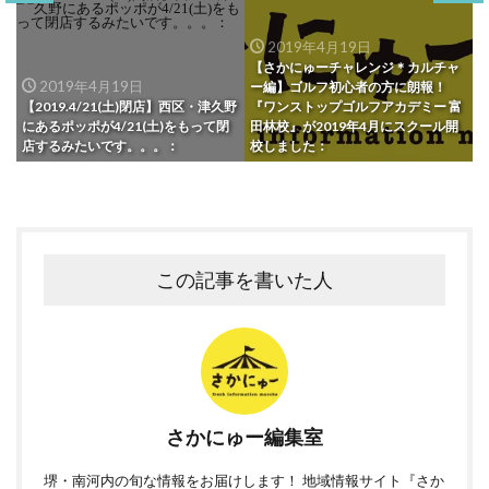
2019年4月19日
【さかにゅーチャレンジ＊カルチャ
2019年4月19日
ー編】ゴルフ初心者の方に朗報！
【2019.4/21(土)閉店】西区・津久野
『ワンストップゴルフアカデミー 富
にあるポッポが4/21(土)をもって閉
田林校』が2019年4月にスクール開
店するみたいです。。。：
校しました：
この記事を書いた人
さかにゅー編集室
堺・南河内の旬な情報をお届けします！ 地域情報サイト『さか