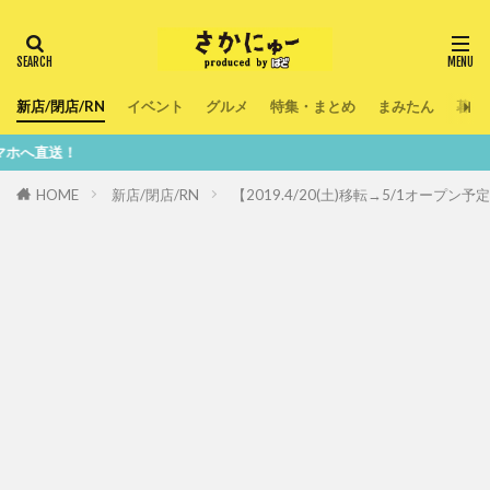
新店/閉店/RN
イベント
グルメ
特集・まとめ
まみたん
暮ら
鮮
HOME
新店/閉店/RN
【2019.4/20(土)移転→5/1オ