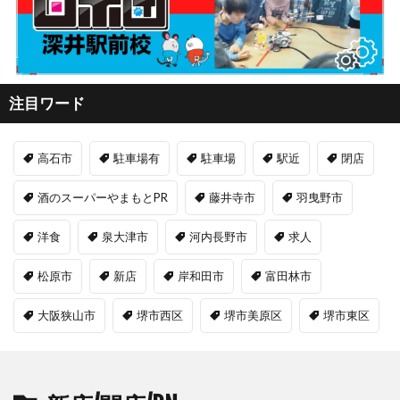
注目ワード
高石市
駐車場有
駐車場
駅近
閉店
酒のスーパーやまもとPR
藤井寺市
羽曳野市
洋食
泉大津市
河内長野市
求人
松原市
新店
岸和田市
富田林市
大阪狭山市
堺市西区
堺市美原区
堺市東区