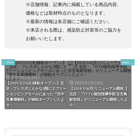
※店舗情報、記事内に掲載している商品内容、
価格などは取材時点のものとなります。
※最新の情報は各店舗にご確認ください。
※来店される際は、感染防止対策等のご協力を
お願いいたします。
Prev
Next
2019年5月24日
2019年5月24日
【2019.5/21(火)移転オープン♪】北
区・フレスポしんかな3階にエブリー
【2019.5/6(月)リニューアル開校♪】
ショッピングモールにあった『田中
北区・『ITTO個別指導学院 百舌鳥
耳鼻咽喉科』が移転オープンしたよ
駅前校』がリニューアル開校したよ
☆：
☆：