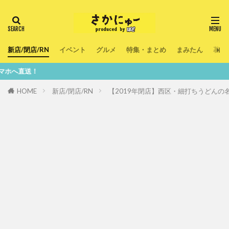
新店/閉店/RN
イベント
グルメ
特集・まとめ
まみたん
暮ら
鮮
HOME
新店/閉店/RN
【2019年閉店】西区・細打ちうどんの