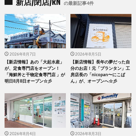
新店/閉店/RN
の最新記事4件
2026年8月7日
2026年8月5日
【新店情報】あの「大起水産」
【新店情報】長年の夢だった自
が、定食専門店をオープン！
分のお店！元「プランタン」工
「海鮮丼と干物定食専門店 」が
房店長の「nicopan〜にこぱ
明日8月8日オープン☆彡
ん」が、オープンへ☆彡
2026年8月4日
2026年8月3日