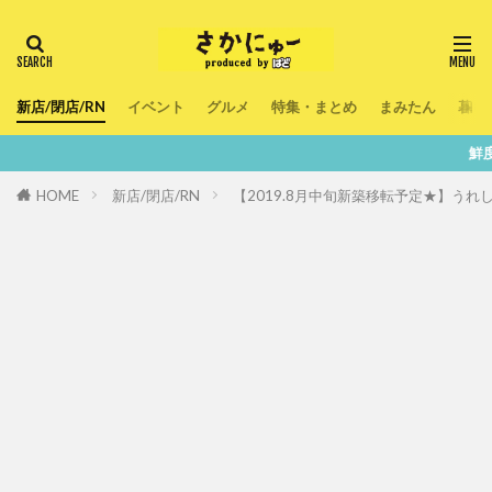
新店/閉店/RN
イベント
グルメ
特集・まとめ
まみたん
暮ら
鮮度100％！堺
HOME
新店/閉店/RN
【2019.8月中旬新築移転予定★】