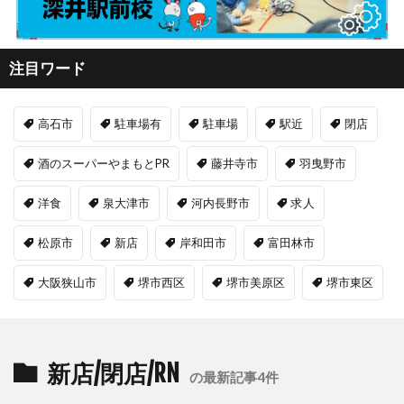
注目ワード
高石市
駐車場有
駐車場
駅近
閉店
酒のスーパーやまもとPR
藤井寺市
羽曳野市
洋食
泉大津市
河内長野市
求人
松原市
新店
岸和田市
富田林市
大阪狭山市
堺市西区
堺市美原区
堺市東区
新店/閉店/RN
の最新記事4件