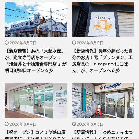
2026年8月7日
2026年8月5日
【新店情報】あの「大起水産」
【新店情報】長年の夢だった自
が、定食専門店をオープン！
分のお店！元「プランタン」工
「海鮮丼と干物定食専門店 」が
房店長の「nicopan〜にこぱ
明日8月8日オープン☆彡
ん」が、オープンへ☆彡
2026年8月4日
2026年8月3日
【祝オープン】コノミヤ狭山店
【新店情報】「ゆめニティまつ
敷地内に「大阪狭山おとなこど
ばら」に、みんなおなじみの