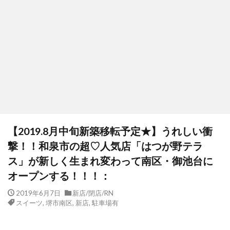
【2019.8月中旬新築移転予定★】うれしい衝
撃！！和泉市の超♡人気店「はつが野テラ
ス」が新しく生まれ変わって南区・御池台に
オープンする！！！：
2019年6月7日
新店/閉店/RN
スイーツ
,
堺市南区
,
新店
,
駐車場有