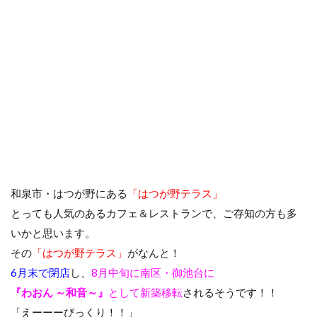
和泉市・はつが野にある
「はつが野テラス」
とっても人気のあるカフェ＆レストランで、ご存知の方も多
いかと思います。
その
「はつが野テラス」
がなんと！
6月末で閉店
し、
8月中旬に南区・御池台に
『わおん ～和音～』
として新築移転
されるそうです！！
「えーーーびっくり！！」