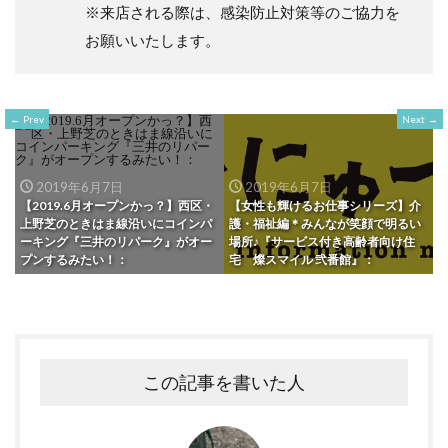
※来店される際は、感染防止対策等のご協力を
お願いいたします。
Prev
Next
2019年6月7日
2019年6月7日
【2019.6月オープンかっ？】西区・
【女性も輝けるお仕事シリーズ】介
上野芝のときはま線沿いにコインパ
護・福祉編＊みんなが笑顔で明るい
ーキング『三井のリパーク』がオー
場所♪『サービス付き高齢者向け住
プンするみたい！：
宅 燦スマイル 弐番館』：
この記事を書いた人