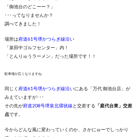
「御池台のどこーー？」
･･･ってなりませんか？
調べてきました！
場所は
府道61号堺かつらぎ線沿い
「泉田中ゴルフセンター」内！
「とんりゅうラーメン」だった場所です！！
駐車場が広くなりますね
同じく
府道61号堺かつらぎ線沿い
にある「万代 御池台店」が
みえていますが･･･
その先が
府道208号堺泉北環状線
と交差する
「庭代台東」交差
点
です。
今からどんな風に変わっていくのか、さかにゅーでしっかり