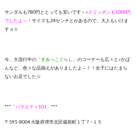
サンダルも780円ととっても安いです～♪
スリッポンも1000円
でしたよ～！
サイズも24センチとかあるので、大人もいけま
すョ☆
今、大流行中の
「すみっこぐらし」
のコーナーも広々と♪かば
んなど、色々な品揃えがありましたよ～！！女子にはたまら
ないお店でした☆
***
「バラエティ101」
***
〒591-8004 大阪府堺市北区蔵前町１丁７−１５