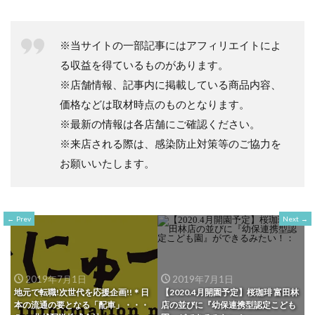
※当サイトの一部記事にはアフィリエイトによ
る収益を得ているものがあります。
※店舗情報、記事内に掲載している商品内容、
価格などは取材時点のものとなります。
※最新の情報は各店舗にご確認ください。
※来店される際は、感染防止対策等のご協力を
お願いいたします。
Prev
Next
2019年7月1日
2019年7月1日
地元で転職!次世代を応援企画!!＊日
【2020.4月開園予定】桜珈琲 富田林
本の流通の要となる「配車」・・・
店の並びに『幼保連携型認定こども