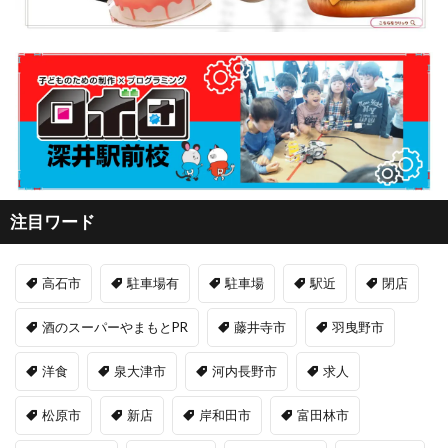
注目ワード
高石市
駐車場有
駐車場
駅近
閉店
酒のスーパーやまもとPR
藤井寺市
羽曳野市
洋食
泉大津市
河内長野市
求人
松原市
新店
岸和田市
富田林市