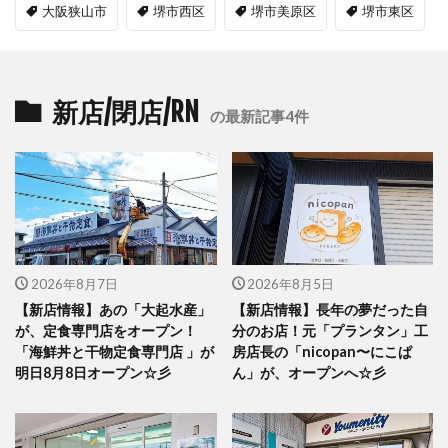
大阪狭山市
堺市西区
堺市美原区
堺市東区
新店/閉店/RN
の最新記事4件
2026年8月7日
2026年8月5日
【新店情報】あの「大起水産」
【新店情報】長年の夢だった自
が、定食専門店をオープン！
分のお店！元「プランタン」工
「海鮮丼と干物定食専門店 」が
房店長の「nicopan〜にこぱ
明日8月8日オープン☆彡
ん」が、オープンへ☆彡