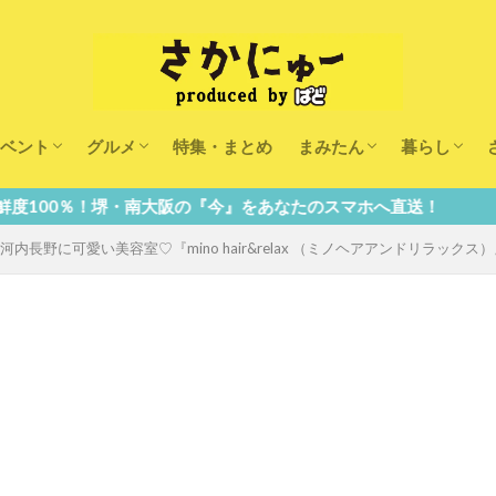
ベント
グルメ
特集・まとめ
まみたん
暮らし
キッズ
ランチ
カフェ
まみたんイベント・おで
習い事・キャンペーン
幼稚園・こども園・保育
医療
美容・健康
大人の習い
キッズ
子供の教育
子供の習い
おしごと
堺・南大阪の『今』をあなたのスマホへ直送！
♪】河内長野に可愛い美容室♡『mino hair&relax （ミノヘアアンドリラッ