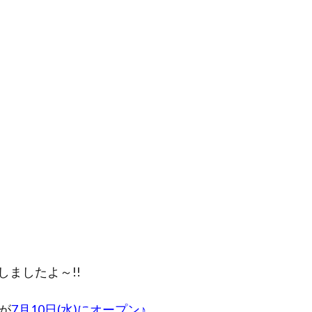
ましたよ～!!
が
7月10日(水)にオープン♪