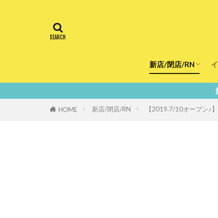
新店/閉店/RN
イ
飲食店
スーパー
美容・健康
医療
鮮度100％！
新店/閉店/RN
【2019.7/10オープン
HOME