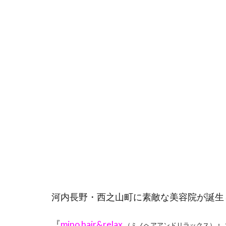
河内長野・西之山町に素敵な美容院が誕生し
『
mino hair&relax
』
（ミノヘアアンドリラックス）