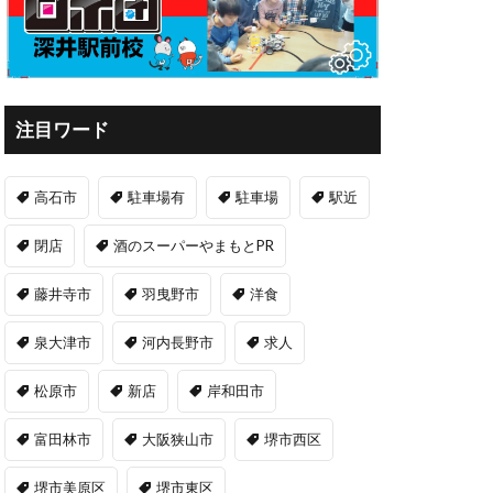
注目ワード
高石市
駐車場有
駐車場
駅近
閉店
酒のスーパーやまもとPR
藤井寺市
羽曳野市
洋食
泉大津市
河内長野市
求人
松原市
新店
岸和田市
富田林市
大阪狭山市
堺市西区
堺市美原区
堺市東区