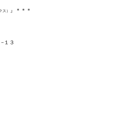
』＊＊＊
クス）
１−１３