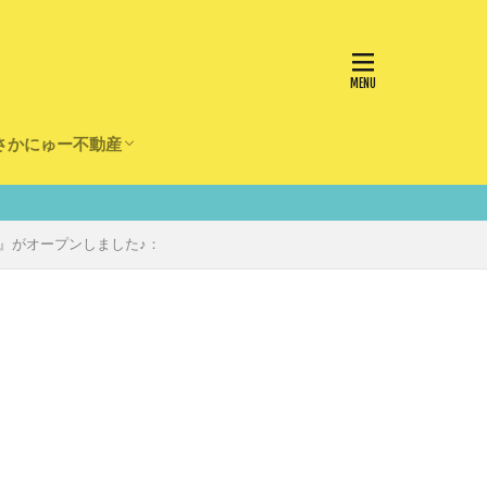
さかにゅー不動産
かけ
園
事
事
住宅
リフォーム
クス）』がオープンしました♪：