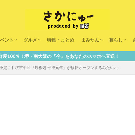
ベント
グルメ
特集・まとめ
まみたん
暮らし
キッズ
ランチ
カフェ
まみたんイベント・おで
習い事・キャンペーン
幼稚園・こども園・保育
医療
美容・健康
大人の習い
キッズ
子供の教育
子供の習い
おしごと
堺・南大阪の『今』をあなたのスマホへ直送！
プン予定！】堺市中区『鉄板処 平成元年』が移転オープンするみたい♪：