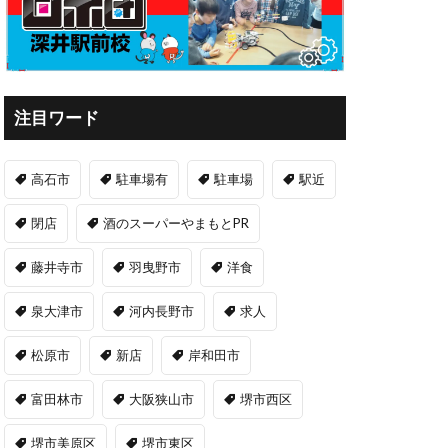
注目ワード
高石市
駐車場有
駐車場
駅近
閉店
酒のスーパーやまもとPR
藤井寺市
羽曳野市
洋食
泉大津市
河内長野市
求人
松原市
新店
岸和田市
富田林市
大阪狭山市
堺市西区
堺市美原区
堺市東区