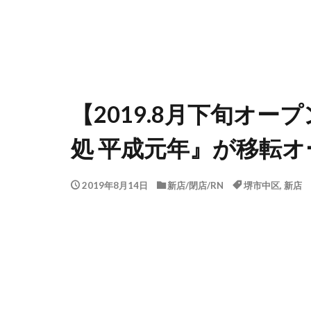
【2019.8月下旬オ
処 平成元年』が移転オ
2019年8月14日
新店/閉店/RN
堺市中区
,
新店