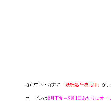
堺市中区・深井に
『鉄板処 平成元年』
が、
オープンは
8月下旬～9月1日あたりにオー