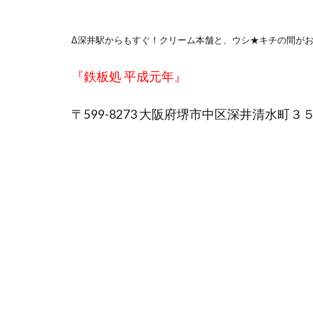
Δ深井駅からもすぐ！クリーム本舗と、ウシ★キチの間が
『鉄板処 平成元年』
〒599-8273 大阪府堺市中区深井清水町３