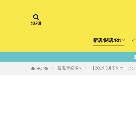
新店/閉店/RN
イ
飲食店
スーパー
美容・健康
医療
鮮度100％！
新店/閉店/RN
【2019.8月下旬オー
HOME