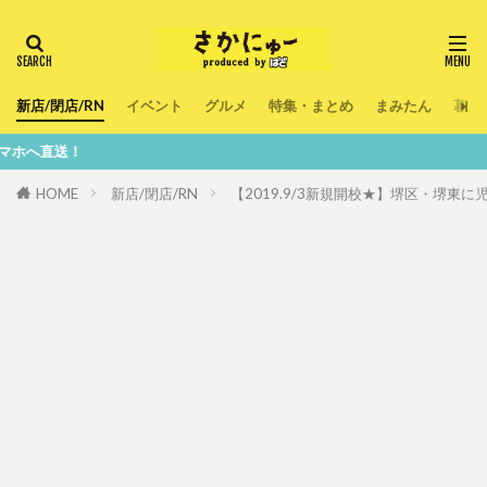
新店/閉店/RN
イベント
グルメ
特集・まとめ
まみたん
暮ら
HOME
新店/閉店/RN
【2019.9/3新規開校★】堺区・堺