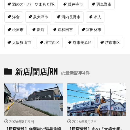
酒のスーパーやまもとPR
藤井寺市
羽曳野市
洋食
泉大津市
河内長野市
求人
松原市
新店
岸和田市
富田林市
大阪狭山市
堺市西区
堺市美原区
堺市東区
新店/閉店/RN
の最新記事4件
2026年8月9日
2026年8月7日
【新店情報】住宅街で温泉施設
【新店情報】あの「大起水産」