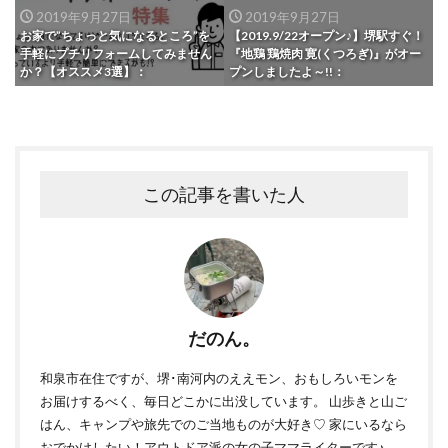
2019年9月27日
2019年9月27日
お家で”ちょっと気になるところ”を
【2019.9/22オープン♪】堺駅すぐ！
手軽にプチリフォームしてみません
『地鶏 鶏焼肉 寛(くつろぎ)』がオー
か？【オススメ3選】：
プンしましたよ～!!：
この記事を書いた人
だのん。
和泉市在住ですが、堺･南河内のええモン、おもしろいモンを
お届けするべく、毎日どこかに出没しています。 山歩きと山ご
はん、キャンプや旅先でのご当地ものが大好き♡ 家にいるなら
おでかけしたい！アウトドア派の女の子ママライターです♪