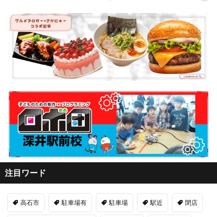
注目ワード
高石市
駐車場有
駐車場
駅近
閉店