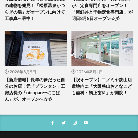
の建物を発見！「松原温泉かつ
が、定食専門店をオープン！
らぎの湯」がオープンに向けて
「海鮮丼と干物定食専門店 」が
工事真っ最中！
明日8月8日オープン☆彡
2026年8月5日
2026年8月4日
【新店情報】長年の夢だった自
【祝オープン】コノミヤ狭山店
分のお店！元「プランタン」工
敷地内に「大阪狭山おとなこど
房店長の「nicopan〜にこぱ
も歯科・矯正歯科」が開院！
ん」が、オープンへ☆彡