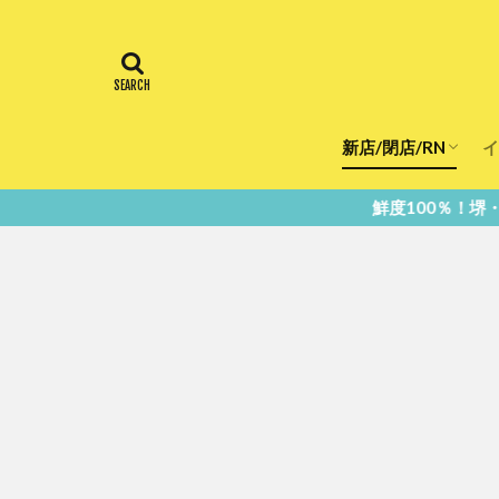
新店/閉店/RN
イ
飲食店
スーパー
美容・健康
医療
鮮度100％！堺・南大阪の『今』