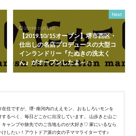
Next
2019年10月23日
【2019.10/15オープン】堺市西区・
仕出しの名店プロデュースの大型コ
インランドリー『たぬきの洗太く
ん』がオープンしたよ～♪：
市在住ですが、堺･南河内のええモン、おもしろいモンを
けするべく、毎日どこかに出没しています。 山歩きと山ご
、キャンプや旅先でのご当地ものが大好き♡ 家にいるなら
かけしたい！アウトドア派の女の子ママライターです♪