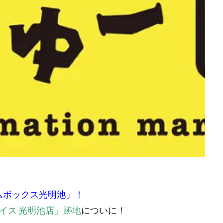
ムボックス光明池」！
イス 光明池店」跡地
についに！