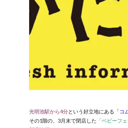
光明池駅から4分
という好立地にある
「コ
その1階の、3月末で閉店した
「ベビーフェ