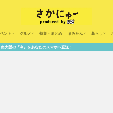
ベント
グルメ
特集・まとめ
まみたん
暮らし
キッズ
ランチ
カフェ
まみたんイベント・おで
習い事・キャンペーン
幼稚園・こども園・保育
医療
美容・健康
大人の習い
キッズ
子供の教育
子供の習い
おしごと
をあなたのスマホへ直送！