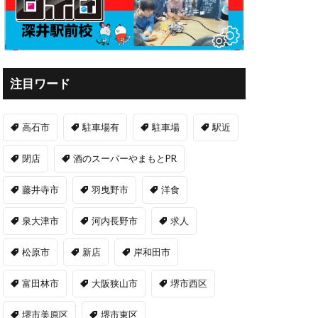
注目ワード
高石市
駐車場有
駐車場
駅近
閉店
酒のスーパーやまもとPR
藤井寺市
羽曳野市
洋食
泉大津市
河内長野市
求人
松原市
新店
岸和田市
富田林市
大阪狭山市
堺市西区
堺市美原区
堺市東区