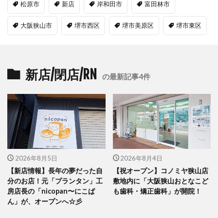
松原市
新店
岸和田市
富田林市
大阪狭山市
堺市西区
堺市美原区
堺市東区
新店/閉店/RN
の最新記事4件
2026年8月5日
2026年8月4日
【新店情報】長年の夢だった自
【祝オープン】コノミヤ狭山店
分のお店！元「プランタン」工
敷地内に「大阪狭山おとなこど
房店長の「nicopan〜にこぱ
も歯科・矯正歯科」が開院！
ん」が、オープンへ☆彡