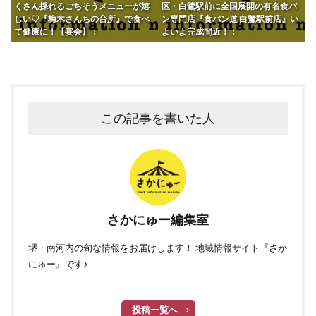
くさん採れるごちそうメニューが嬉
区・白鷺駅前に全国展開の有名食パ
しい♡『梅木さんちの台所』で食べ
ン専門店『食パン道 白鷺駅前店』い
て健康に！【宴会】：
よいよ完成間近！：
この記事を書いた人
さかにゅー編集室
堺・南河内の旬な情報をお届けします！ 地域情報サイト『さか
にゅー』です♪
投稿一覧へ