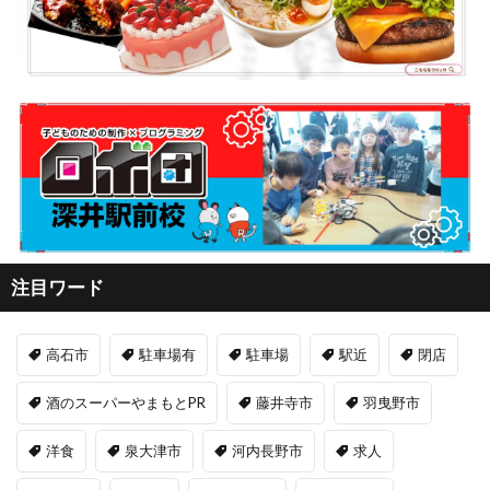
注目ワード
高石市
駐車場有
駐車場
駅近
閉店
酒のスーパーやまもとPR
藤井寺市
羽曳野市
洋食
泉大津市
河内長野市
求人