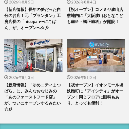
2026年8月5日
2026年8月4日
【新店情報】長年の夢だった自
【祝オープン】コノミヤ狭山店
分のお店！元「プランタン」工
敷地内に「大阪狭山おとなこど
房店長の「nicopan〜にこぱ
も歯科・矯正歯科」が開院！
ん」が、オープンへ☆彡
2026年8月3日
2026年8月2日
【新店情報】「ゆめニティまつ
【祝オープン】イオンモール堺
ばら」に、みんなおなじみの
鉄砲町に「アイシティ」がオー
「あのファーストフード店」
プン！同じフロアに眼科もあ
が、ついにオープンするみたい
り、とっても便利！
☆彡