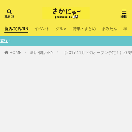
新店/閉店/RN
イベント
グルメ
特集・まとめ
まみたん
暮ら
鮮度1
HOME
新店/閉店/RN
【2019.11月下旬オープン予定！】