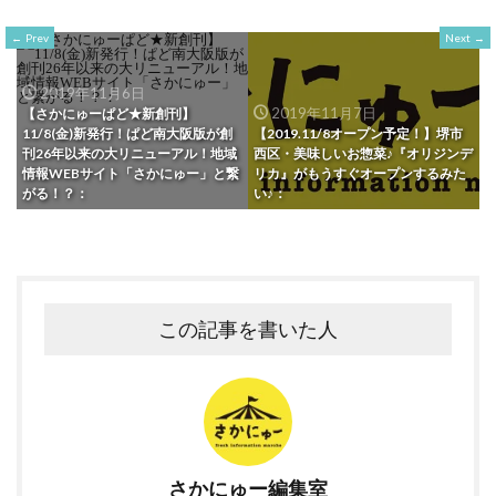
Prev
Next
2019年11月6日
2019年11月7日
【さかにゅーぱど★新創刊】
11/8(金)新発行！ぱど南大阪版が創
【2019.11/8オープン予定！】堺市
刊26年以来の大リニューアル！地域
西区・美味しいお惣菜♪『オリジンデ
情報WEBサイト「さかにゅー」と繋
リカ』がもうすぐオープンするみた
がる！？：
い♪：
この記事を書いた人
さかにゅー編集室