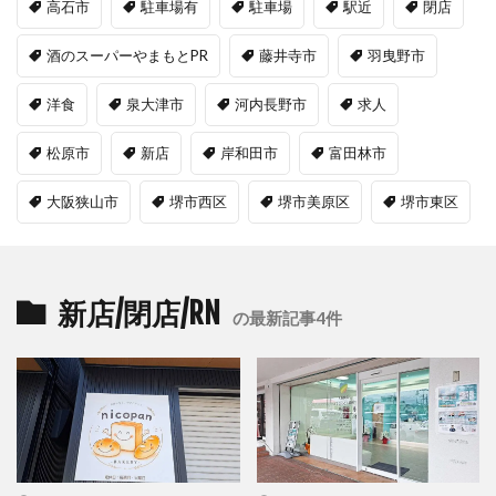
高石市
駐車場有
駐車場
駅近
閉店
酒のスーパーやまもとPR
藤井寺市
羽曳野市
洋食
泉大津市
河内長野市
求人
松原市
新店
岸和田市
富田林市
大阪狭山市
堺市西区
堺市美原区
堺市東区
新店/閉店/RN
の最新記事4件