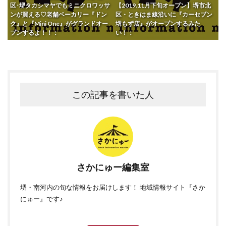
区･堺タカシマヤでもミニクロワッサ
【2019.11月下旬オープン】堺市北
ンが買える♡老舗ベーカリー『ドン
区・ときはま線沿いに『カーセブン
ク』と『Mini One』がグランドオー
堺もず店』がオープンするみた
プンするよ！！：
い！：
この記事を書いた人
さかにゅー編集室
堺・南河内の旬な情報をお届けします！ 地域情報サイト『さか
にゅー』です♪