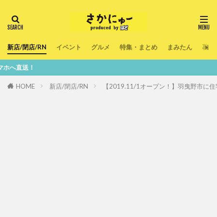
新店/閉店/RN
イベント
グルメ
特集・まとめ
まみたん
暮ら
鮮
HOME
新店/閉店/RN
【2019.11/1オープン！】羽曳野