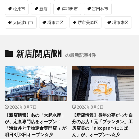
松原市
新店
岸和田市
富田林市
大阪狭山市
堺市西区
堺市美原区
堺市東区
新店/閉店/RN
の最新記事4件
2026年8月7日
2026年8月5日
【新店情報】あの「大起水産」
【新店情報】長年の夢だった自
が、定食専門店をオープン！
分のお店！元「プランタン」工
「海鮮丼と干物定食専門店 」が
房店長の「nicopan〜にこぱ
明日8月8日オープン☆彡
ん」が、オープンへ☆彡