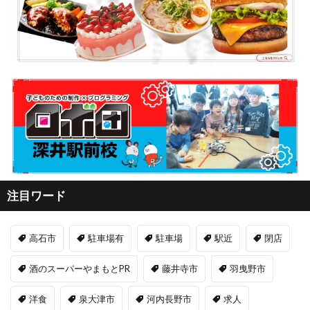
注目ワード
高石市
駐車場有
駐車場
駅近
閉店
酒のスーパーやまもとPR
藤井寺市
羽曳野市
洋食
泉大津市
河内長野市
求人