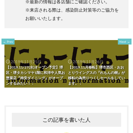
※最新の情報は各店舗にご確認ください。
※来店される際は、感染防止対策等のご協力を
お願いいたします。
Prev
Next
2019年11月25日
2019年11月26日
【2019.11/27(水)オープン予定】堺
【2019.11月移転】堺市西区・おお
区・堺タカシマヤ1階に和洋中人気お
とりウイングスの『れもんの樹』が
惣菜店『柿安ダイニング』がオープ
移転の為売りつくしセールをしてい
ンするみたい！：
ます。：
この記事を書いた人