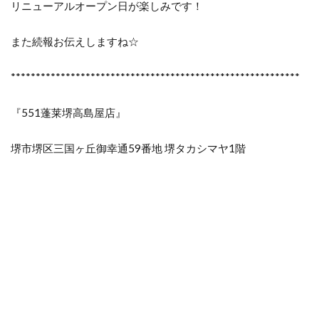
リニューアルオープン日が楽しみです！
また続報お伝えしますね☆
**********************************************************
『551蓬莱堺高島屋店』
堺市堺区三国ヶ丘御幸通59番地 堺タカシマヤ1階