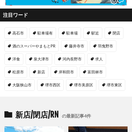
注目ワード
高石市
駐車場有
駐車場
駅近
閉店
酒のスーパーやまもとPR
藤井寺市
羽曳野市
洋食
泉大津市
河内長野市
求人
松原市
新店
岸和田市
富田林市
大阪狭山市
堺市西区
堺市美原区
堺市東区
新店/閉店/RN
の最新記事4件