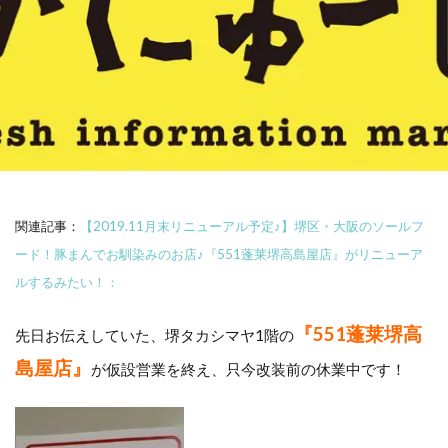
関連記事：
【2019.11月末リニューアル予定♪】堺区・大阪のソールフ
ード！豚まんでお馴染みのお店♪『551蓬莱堺高島屋店』がリニューア
ルするみたい！：
『551蓬莱堺高
先日お伝えしていた、堺タカシマヤ1階の
島屋店』
が仮設営業を終え、只今改装前の休業中です！