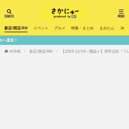
新店/閉店/RN
イベント
グルメ
特集・まとめ
まみたん
暮ら
鮮度
HOME
新店/閉店/RN
【2019.12/14～開設♬】堺市北区