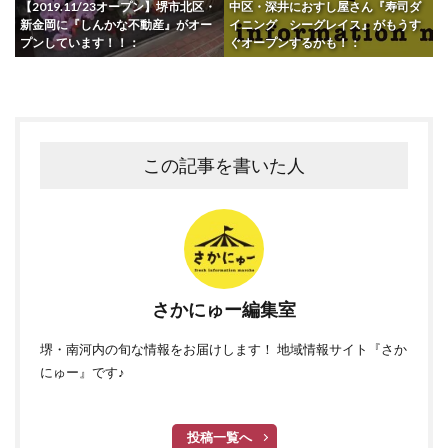
【2019.11/23オープン】堺市北区・
中区・深井におすし屋さん『寿司ダ
新金岡に『しんかな不動産』がオー
イニング シーグレイス』がもうす
プンしています！！：
ぐオープンするかも！：
この記事を書いた人
さかにゅー編集室
堺・南河内の旬な情報をお届けします！ 地域情報サイト『さか
にゅー』です♪
投稿一覧へ