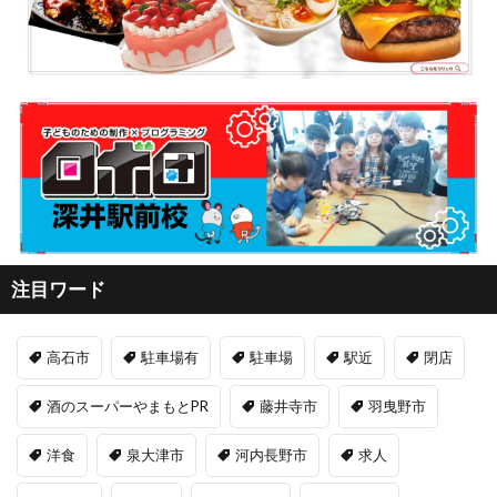
注目ワード
高石市
駐車場有
駐車場
駅近
閉店
酒のスーパーやまもとPR
藤井寺市
羽曳野市
洋食
泉大津市
河内長野市
求人