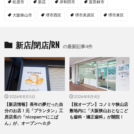
松原市
新店
岸和田市
富田林市
大阪狭山市
堺市西区
堺市美原区
堺市東区
新店/閉店/RN
の最新記事4件
2026年8月5日
2026年8月4日
【新店情報】長年の夢だった自
【祝オープン】コノミヤ狭山店
分のお店！元「プランタン」工
敷地内に「大阪狭山おとなこど
房店長の「nicopan〜にこぱ
も歯科・矯正歯科」が開院！
ん」が、オープンへ☆彡