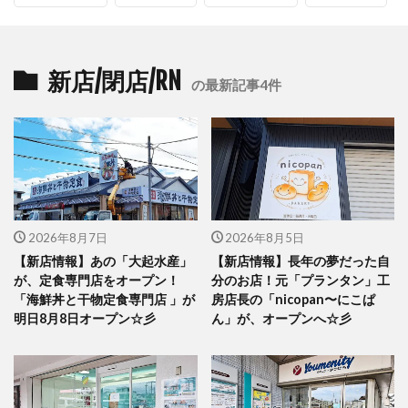
新店/閉店/RN
の最新記事4件
2026年8月7日
2026年8月5日
【新店情報】あの「大起水産」
【新店情報】長年の夢だった自
が、定食専門店をオープン！
分のお店！元「プランタン」工
「海鮮丼と干物定食専門店 」が
房店長の「nicopan〜にこぱ
明日8月8日オープン☆彡
ん」が、オープンへ☆彡