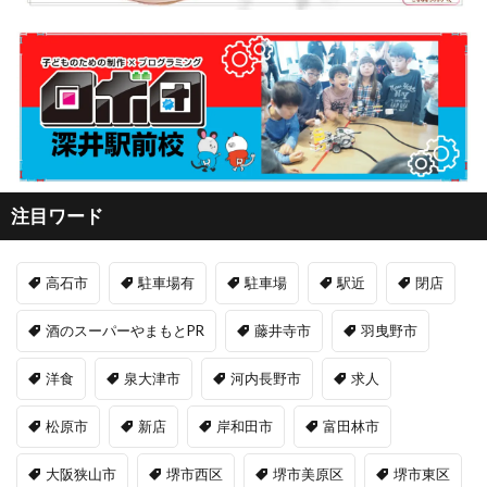
注目ワード
高石市
駐車場有
駐車場
駅近
閉店
酒のスーパーやまもとPR
藤井寺市
羽曳野市
洋食
泉大津市
河内長野市
求人
松原市
新店
岸和田市
富田林市
大阪狭山市
堺市西区
堺市美原区
堺市東区