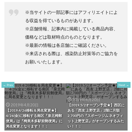
※当サイトの一部記事にはアフィリエイトによ
る収益を得ているものがあります。
※店舗情報、記事内に掲載している商品内容、
価格などは取材時点のものとなります。
※最新の情報は各店舗にご確認ください。
※来店される際は、感染防止対策等のご協力を
お願いいたします。
Prev
Next
2019年4月20日
2019年4月20日
【2019.5/2オープン予定★】西区に
【2019.4/26移転＆局名変更★】
ある「西友 上野芝店」2階に月額
4/26(金)に移転する南区『泉北栂郵
2,700円の『スポーツジム ネオフィ
便局』は『栂美木多駅前郵便局』に
ット上野芝店』がオープンするみた
局名変更となります！！：
い！！：