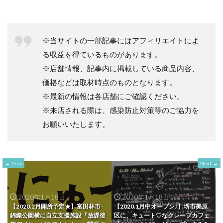
※当サイトの一部記事にはアフィリエイトによ
る収益を得ているものがあります。
※店舗情報、記事内に掲載している商品内容、
価格などは取材時点のものとなります。
※最新の情報は各店舗にご確認ください。
※来店される際は、感染防止対策等のご協力を
お願いいたします。
Prev
Next
2020年1月18日
2020年1月18日
【2020.2月開所予定★】富田林市･
【2020.1月中オープン♪】堺市美原
錦織公園横に自立支援施設『放課後
区に、キュート♡なクレープカフェ