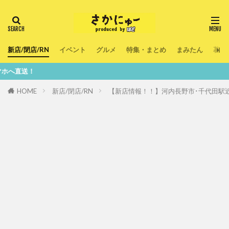
新店/閉店/RN
イベント
グルメ
特集・まとめ
まみたん
暮ら
鮮度
HOME
新店/閉店/RN
【新店情報！！】河内長野市･千代田駅