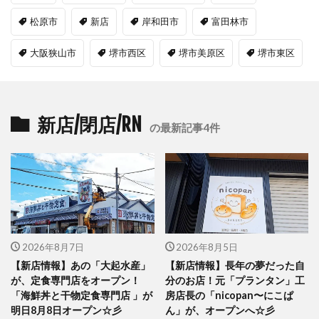
松原市
新店
岸和田市
富田林市
大阪狭山市
堺市西区
堺市美原区
堺市東区
新店/閉店/RN
の最新記事4件
2026年8月7日
2026年8月5日
【新店情報】あの「大起水産」
【新店情報】長年の夢だった自
が、定食専門店をオープン！
分のお店！元「プランタン」工
「海鮮丼と干物定食専門店 」が
房店長の「nicopan〜にこぱ
明日8月8日オープン☆彡
ん」が、オープンへ☆彡