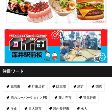
注目ワード
高石市
駐車場有
駐車場
駅近
閉店
酒のスーパーやまもとPR
藤井寺市
羽曳野市
洋食
泉大津市
河内長野市
求人