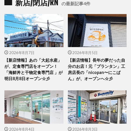
新店/閉店/RN
の最新記事4件
2026年8月7日
2026年8月5日
【新店情報】あの「大起水産」
【新店情報】長年の夢だった自
が、定食専門店をオープン！
分のお店！元「プランタン」工
「海鮮丼と干物定食専門店 」が
房店長の「nicopan〜にこぱ
明日8月8日オープン☆彡
ん」が、オープンへ☆彡
2026年8月4日
2026年8月3日