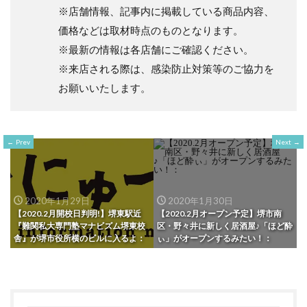
※店舗情報、記事内に掲載している商品内容、
価格などは取材時点のものとなります。
※最新の情報は各店舗にご確認ください。
※来店される際は、感染防止対策等のご協力を
お願いいたします。
Prev
Next
2020年1月29日
2020年1月30日
【2020.2月開校日判明!】堺東駅近
【2020.2月オープン予定】堺市南
『難関私大専門塾マナビズム堺東校
区・野々井に新しく居酒屋♪「ほど酔
舎』が堺市役所横のビルに入るよ：
ぃ」がオープンするみたい！：