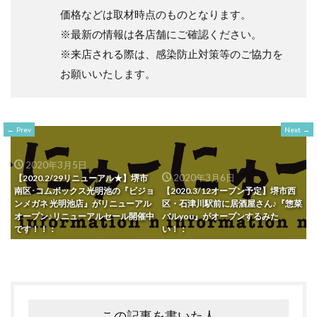
価格などは取材時点のものとなります。
※最新の情報は各店舗にご確認ください。
※来店される際は、感染防止対策等のご協力を
お願いいたします。
Prev
Next
2020年3月5日
2020年3月6日
【2020.2/29リニューアル★】堺市
南区･コムボックス光明池の『ビジョ
【2020.3/12オープン予定】堺市西
ンメガネ 光明池店』がリニューアル
区・石津川駅前に居酒屋さん♪『惣菜
オープン♪リニューアルセール開催中
バルyou』がオープンするみた
です！！：
い！：
この記事を書いた人