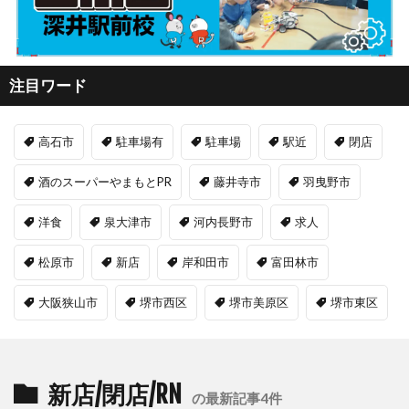
注目ワード
高石市
駐車場有
駐車場
駅近
閉店
酒のスーパーやまもとPR
藤井寺市
羽曳野市
洋食
泉大津市
河内長野市
求人
松原市
新店
岸和田市
富田林市
大阪狭山市
堺市西区
堺市美原区
堺市東区
新店/閉店/RN
の最新記事4件