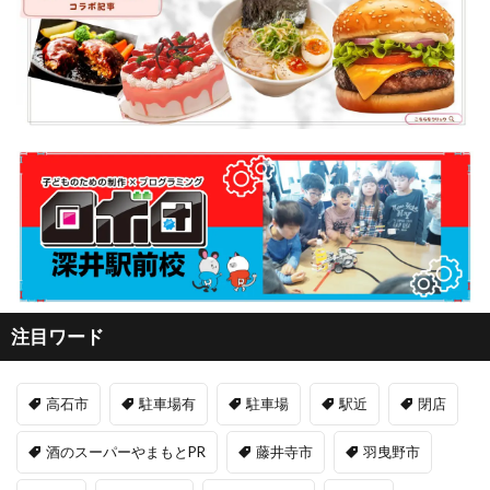
注目ワード
高石市
駐車場有
駐車場
駅近
閉店
酒のスーパーやまもとPR
藤井寺市
羽曳野市