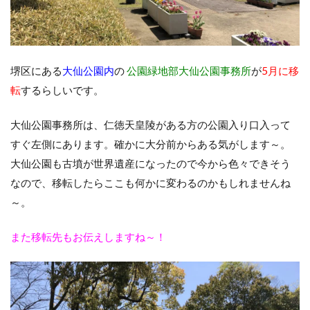
堺区にある
大仙公園内
の
公園緑地部大仙公園事務所
が
5月に移
転
するらしいです。
大仙公園事務所は、仁徳天皇陵がある方の公園入り口入って
すぐ左側にあります。確かに大分前からある気がします～。
大仙公園も古墳が世界遺産になったので今から色々できそう
なので、移転したらここも何かに変わるのかもしれませんね
～。
また移転先もお伝えしますね～！