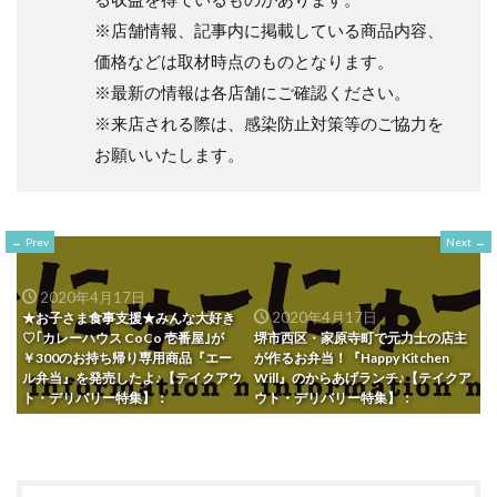
※店舗情報、記事内に掲載している商品内容、
価格などは取材時点のものとなります。
※最新の情報は各店舗にご確認ください。
※来店される際は、感染防止対策等のご協力を
お願いいたします。
Prev
Next
2020年4月17日
2020年4月17日
★お子さま食事支援★みんな大好き
♡｢カレーハウス CoCo 壱番屋｣が
堺市西区・家原寺町で元力士の店主
￥300のお持ち帰り専用商品『エー
が作るお弁当！『Happy Kitchen
ル弁当』を発売したよ♪【テイクアウ
Will』のからあげランチ♪【テイクア
ト・デリバリー特集】：
ウト・デリバリー特集】：