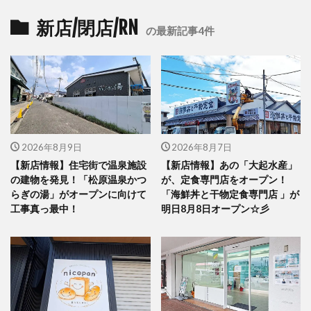
新店/閉店/RN
の最新記事4件
2026年8月9日
2026年8月7日
【新店情報】住宅街で温泉施設
【新店情報】あの「大起水産」
の建物を発見！「松原温泉かつ
が、定食専門店をオープン！
らぎの湯」がオープンに向けて
「海鮮丼と干物定食専門店 」が
工事真っ最中！
明日8月8日オープン☆彡