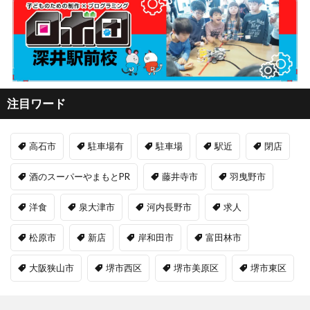
注目ワード
高石市
駐車場有
駐車場
駅近
閉店
酒のスーパーやまもとPR
藤井寺市
羽曳野市
洋食
泉大津市
河内長野市
求人
松原市
新店
岸和田市
富田林市
大阪狭山市
堺市西区
堺市美原区
堺市東区