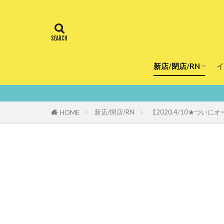
新店/閉店/RN
イ
飲食店
スーパー
美容・健康
医療
鮮度10
新店/閉店/RN
【2020.4/10★つ
HOME