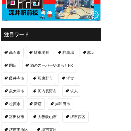
注目ワード
高石市
駐車場有
駐車場
駅近
閉店
酒のスーパーやまもとPR
藤井寺市
羽曳野市
洋食
泉大津市
河内長野市
求人
松原市
新店
岸和田市
富田林市
大阪狭山市
堺市西区
堺市美原区
堺市東区