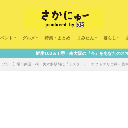
ベント
グルメ
特集・まとめ
まみたん
暮らし
キッズ
ランチ
カフェ
まみたんイベント・おで
習い事・キャンペーン
幼稚園・こども園・保育
医療
美容・健康
大人の習い
キッズ
子供の教育
子供の習い
おしごと
0％！堺・南大阪の『今』をあなたのスマホへ直送！
いにオープン！】堺市南区・栂・美木多駅前に『ミスタードーナツ トナリエ栂・