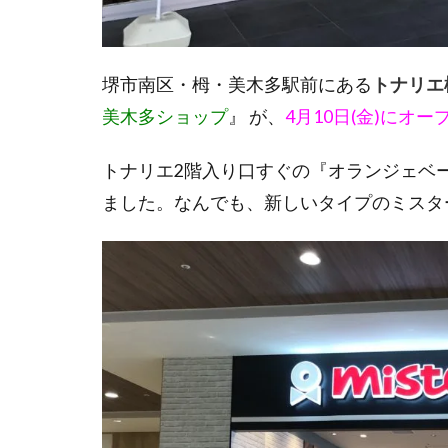
堺市南区・栂・美木多駅前にある
トナリエ
美木多ショップ
』 が、
4月10日(金)にオー
トナリエ2階入り口すぐの『オランジェベ
ました。なんでも、新しいタイプのミスタ