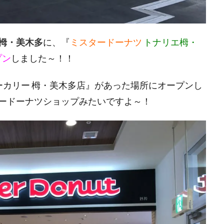
栂・美木多
に、『
ミスタードーナツ
トナリエ栂・
プン
しました～！！
ーカリー 栂・美木多店』があった場所にオープンし
ードーナツショップみたいですよ～！