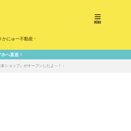
さかにゅー不動産
かけ
園
事
事
住宅
リフォーム
美木多ショップ』がオープンしたよ～！：