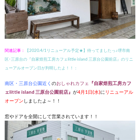
関連記事：
【2020.4/1リニューアル予定★】待ってましたっ♪堺市南
区･三原台の『自家焙煎工房カフェlittle island 三原台公園前店』のリニ
ューアルオープン日が判明したよ！！：
南区・三原台公園近く
の
おしゃれカフェ
『自家焙煎工房カフ
ェlittle island 三原台公園前店』
が
4月1日(水)
に
リニューアル
オープン
しましたよ～！！
窓やドアを全開にして営業されています！！