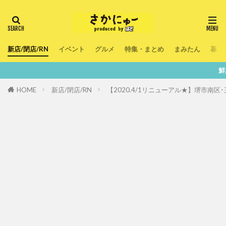
新店/閉店/RN
イベント
グルメ
特集・まとめ
まみたん
暮ら
鮮度100％！堺・南大阪
HOME
新店/閉店/RN
【2020.4/1リニューアル★】堺市南区