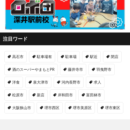
注目ワード
高石市
駐車場有
駐車場
駅近
閉店
酒のスーパーやまもとPR
藤井寺市
羽曳野市
洋食
泉大津市
河内長野市
求人
松原市
新店
岸和田市
富田林市
大阪狭山市
堺市西区
堺市美原区
堺市東区