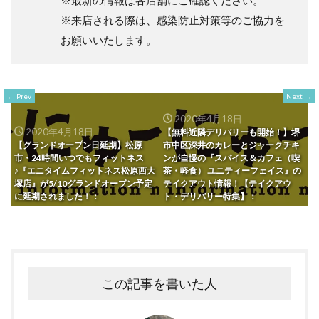
※来店される際は、感染防止対策等のご協力を
お願いいたします。
Prev
Next
2020年4月18日
2020年4月18日
【無料近隣デリバリーも開始！】堺
【グランドオープン日延期】松原
市中区深井のカレーとジャークチキ
市・24時間いつでもフィットネス
ンが自慢の『スパイス＆カフェ（喫
♪『エニタイムフィットネス松原西大
茶・軽食） ユニティーフェイス』の
塚店』が5/10グランドオープン予定
テイクアウト情報！【テイクアウ
に延期されました！：
ト・デリバリー特集】：
この記事を書いた人