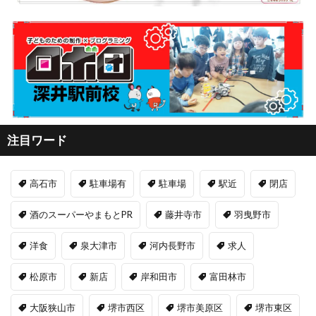
注目ワード
高石市
駐車場有
駐車場
駅近
閉店
酒のスーパーやまもとPR
藤井寺市
羽曳野市
洋食
泉大津市
河内長野市
求人
松原市
新店
岸和田市
富田林市
大阪狭山市
堺市西区
堺市美原区
堺市東区