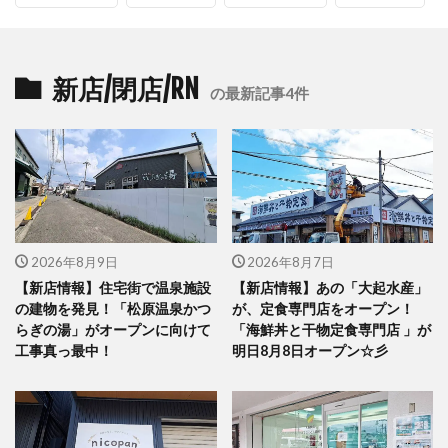
新店/閉店/RN
の最新記事4件
2026年8月9日
2026年8月7日
【新店情報】住宅街で温泉施設
【新店情報】あの「大起水産」
の建物を発見！「松原温泉かつ
が、定食専門店をオープン！
らぎの湯」がオープンに向けて
「海鮮丼と干物定食専門店 」が
工事真っ最中！
明日8月8日オープン☆彡