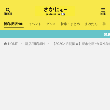
新店/閉店/RN
イベント
グルメ
特集・まとめ
まみたん
暮ら
鮮度100％！堺・南
HOME
新店/閉店/RN
【2020.4月開園★】堺市北区･金岡