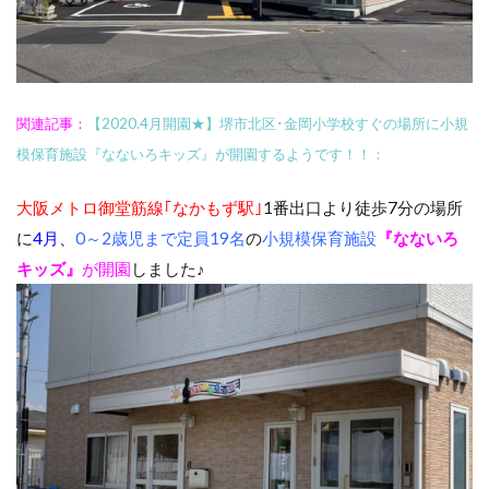
関連記事：
【2020.4月開園★】堺市北区･金岡小学校すぐの場所に小規
模保育施設『なないろキッズ』が開園するようです！！：
大阪メトロ御堂筋線｢なかもず駅｣
1番出口より徒歩7分の場所
に
4月
、
0～2歳児まで定員19名
の
小規模保育施設
『なないろ
キッズ』
が開園
しました♪