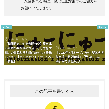
※来店される際は、感染防止対策等のご協力を
お願いいたします。
Prev
Next
2020年5月6日
【期間限定でお弁当開始☆】堺市北
2020年5月6日
区金岡の鶏料理のお店『とりやき大
福』の日替わり弁当がめっちゃ美味
【2020年7月オープンか?】堺区★堺
しそう！【テイクアウト・デリバリ
魚市場に新店情報！『天ぷらてん
ー情報】：
助』ができるみたい：
この記事を書いた人