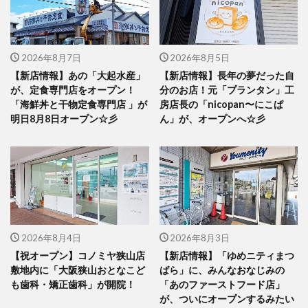
2026年8月7日
2026年8月5日
【新店情報】あの「大起水産」
【新店情報】長年の夢だった自
が、定食専門店をオープン！
分のお店！元「プランタン」工
「海鮮丼と干物定食専門店 」が
房店長の「nicopan〜にこぱ
明日8月8日オープン☆彡
ん」が、オープンへ☆彡
2026年8月4日
2026年8月3日
【祝オープン】コノミヤ狭山店
【新店情報】「ゆめニティまつ
敷地内に「大阪狭山おとなこど
ばら」に、みんなおなじみの
も歯科・矯正歯科」が開院！
「あのファーストフード店」
が、ついにオープンするみたい