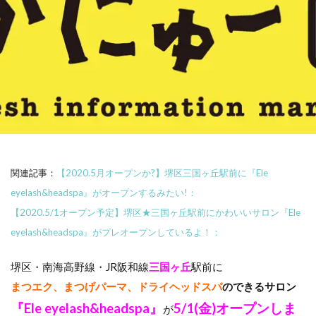
関連記事：
【2020.5月オープンか?】堺区三国ヶ丘駅前に『Ele
eyelash&headspa』がオープンするみたい!：
【2020.5/1オープン予定】堺区★三国ヶ丘駅前にかわいいサロン『Ele
eyelash&headspa』がプレオープンしているよ！：
堺区・南海高野線・JR阪和線
三国ヶ丘
駅前に
まつエク、
まつげパーマ、ドライ
ヘッドスパ
のできるサロン
『Ele eyelash&headspa』
5/1(金)オープンしま
が