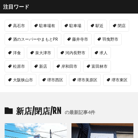
注目ワード
高石市
駐車場有
駐車場
駅近
閉店
酒のスーパーやまもとPR
藤井寺市
羽曳野市
洋食
泉大津市
河内長野市
求人
松原市
新店
岸和田市
富田林市
大阪狭山市
堺市西区
堺市美原区
堺市東区
新店/閉店/RN
の最新記事4件