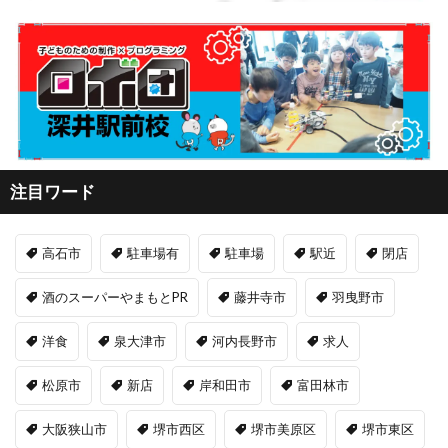
注目ワード
高石市
駐車場有
駐車場
駅近
閉店
酒のスーパーやまもとPR
藤井寺市
羽曳野市
洋食
泉大津市
河内長野市
求人
松原市
新店
岸和田市
富田林市
大阪狭山市
堺市西区
堺市美原区
堺市東区