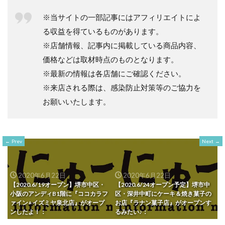
※当サイトの一部記事にはアフィリエイトによ
る収益を得ているものがあります。
※店舗情報、記事内に掲載している商品内容、
価格などは取材時点のものとなります。
※最新の情報は各店舗にご確認ください。
※来店される際は、感染防止対策等のご協力を
お願いいたします。
Prev
Next
2020年6月22日
2020年6月22日
【2020.6/19オープン】堺市中区・
【2020.6/24オープン予定】堺市中
小阪のアンディB1階に『ココカラフ
区・深井中町にケーキ＆焼き菓子の
ァイン+イズミヤ泉北店』がオープ
お店『ラナン菓子店』がオープンす
ンしたよ！：
るみたい♪：