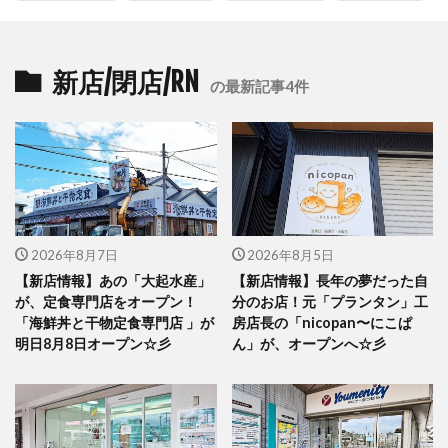
新店/閉店/RN
の最新記事4件
2026年8月7日
2026年8月5日
【新店情報】あの「大起水産」
【新店情報】長年の夢だった自
が、定食専門店をオープン！
分のお店！元「プランタン」工
「海鮮丼と干物定食専門店 」が
房店長の「nicopan〜にこぱ
明日8月8日オープン☆彡
ん」が、オープンへ☆彡