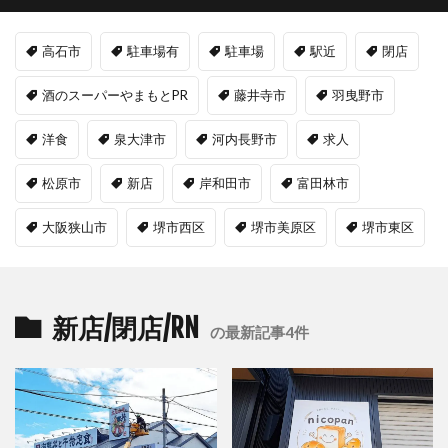
高石市
駐車場有
駐車場
駅近
閉店
酒のスーパーやまもとPR
藤井寺市
羽曳野市
洋食
泉大津市
河内長野市
求人
松原市
新店
岸和田市
富田林市
大阪狭山市
堺市西区
堺市美原区
堺市東区
新店/閉店/RN
の最新記事4件