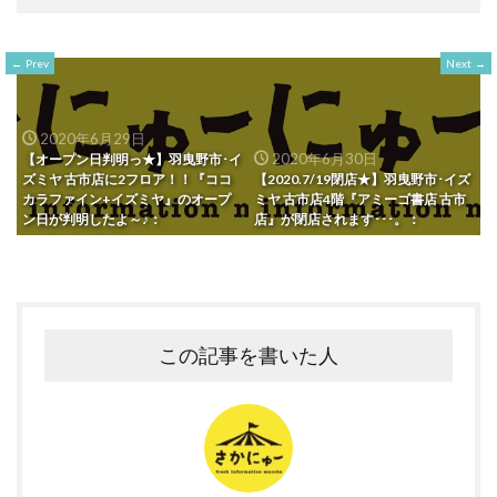
Prev
Next
2020年6月29日
2020年6月30日
【オープン日判明っ★】羽曳野市･イ
ズミヤ 古市店に2フロア！！『ココ
【2020.7/19閉店★】羽曳野市･イズ
カラファイン+イズミヤ』のオープ
ミヤ 古市店4階『アミーゴ書店 古市
ン日が判明したよ～♪：
店』が閉店されます･･･。：
この記事を書いた人