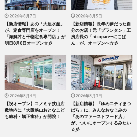
2026年8月7日
2026年8月5日
【新店情報】あの「大起水産」
【新店情報】長年の夢だった自
が、定食専門店をオープン！
分のお店！元「プランタン」工
「海鮮丼と干物定食専門店 」が
房店長の「nicopan〜にこぱ
明日8月8日オープン☆彡
ん」が、オープンへ☆彡
2026年8月4日
2026年8月3日
【祝オープン】コノミヤ狭山店
【新店情報】「ゆめニティまつ
敷地内に「大阪狭山おとなこど
ばら」に、みんなおなじみの
も歯科・矯正歯科」が開院！
「あのファーストフード店」
が、ついにオープンするみたい
☆彡