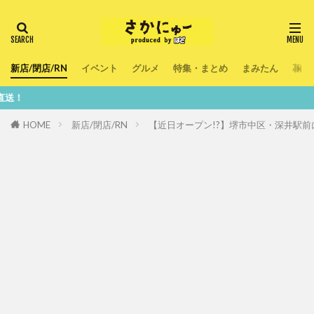
新店/閉店/RN
イベント
グルメ
特集・まとめ
まみたん
暮ら
鮮度10
HOME
新店/閉店/RN
【近日オープン!?】堺市中区・深井駅