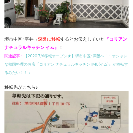
堺市中区･平井→
深阪に移転
するとお伝えしていた
『コリアン
ナチュラルキッチン イム』
！
関連記事：
【2020.7/6移転オープン★】堺市中区･深阪へ！！オシャレ
な韓国料理のお店『コリアン ナチュラルキッチン IMU(イム)』が移転す
るみたい！！：
移転先がこちら♪