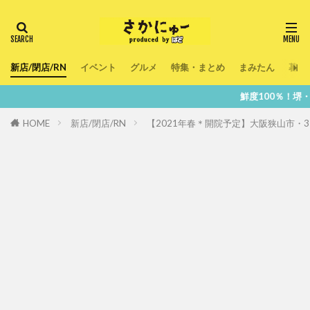
新店/閉店/RN
イベント
グルメ
特集・まとめ
まみたん
暮ら
鮮度100％！堺・南大阪の『今』
HOME
新店/閉店/RN
【2021年春＊開院予定】大阪狭山市・