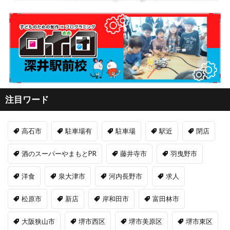
注目ワード
高石市
駐車場有
駐車場
駅近
閉店
酒のスーパーやまもとPR
藤井寺市
羽曳野市
洋食
泉大津市
河内長野市
求人
松原市
新店
岸和田市
富田林市
大阪狭山市
堺市西区
堺市美原区
堺市東区