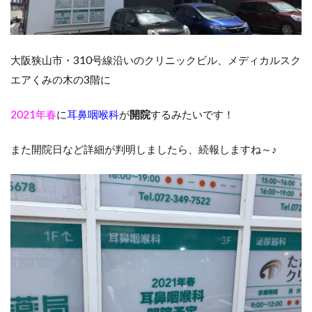
大阪狭山市・310号線沿いのクリニックビル、メディカルスク
エアくみの木の3階に
2021年春
に
耳鼻咽喉科
が
開院
するみたいです！
また開院日など詳細が判明しましたら、続報しますね～♪