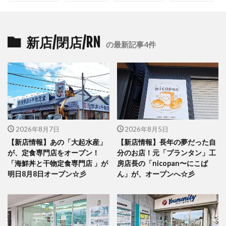
新店/閉店/RN
の最新記事4件
2026年8月7日
2026年8月5日
【新店情報】あの「大起水産」
【新店情報】長年の夢だった自
が、定食専門店をオープン！
分のお店！元「プランタン」工
「海鮮丼と干物定食専門店 」が
房店長の「nicopan〜にこぱ
明日8月8日オープン☆彡
ん」が、オープンへ☆彡