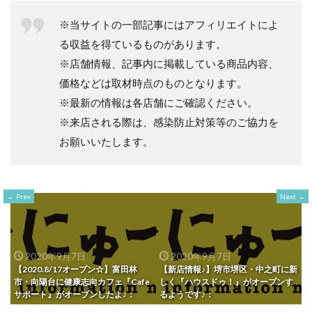
※当サイトの一部記事にはアフィリエイトによ
る収益を得ているものがあります。
※店舗情報、記事内に掲載している商品内容、
価格などは取材時点のものとなります。
※最新の情報は各店舗にご確認ください。
※来店される際は、感染防止対策等のご協力を
お願いいたします。
Prev
Next
2020年9月7日
2020年9月7日
【2020.8/17オープン☆】富田林
【新店情報♪】堺市堺区・中之町に新
市・向陽台に健康志向カフェ『Cafe
しく『ハウスドゥ！』がオープンす
サポート』がオープンしたよ♪：
るようです♪：