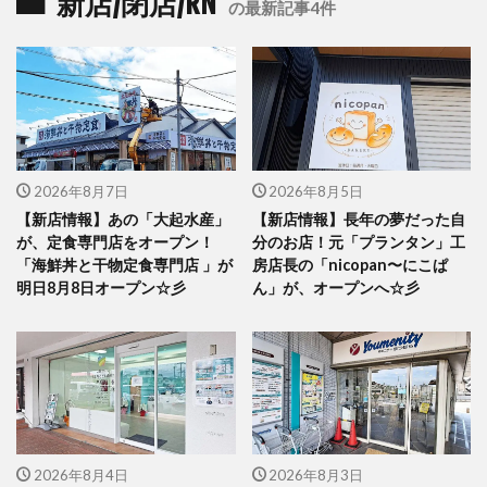
新店/閉店/RN
の最新記事4件
2026年8月7日
2026年8月5日
【新店情報】あの「大起水産」
【新店情報】長年の夢だった自
が、定食専門店をオープン！
分のお店！元「プランタン」工
「海鮮丼と干物定食専門店 」が
房店長の「nicopan〜にこぱ
明日8月8日オープン☆彡
ん」が、オープンへ☆彡
2026年8月4日
2026年8月3日