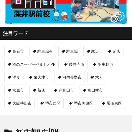
注目ワード
高石市
駐車場有
駐車場
駅近
閉店
酒のスーパーやまもとPR
藤井寺市
羽曳野市
洋食
泉大津市
河内長野市
求人
松原市
新店
岸和田市
富田林市
大阪狭山市
堺市西区
堺市美原区
堺市東区