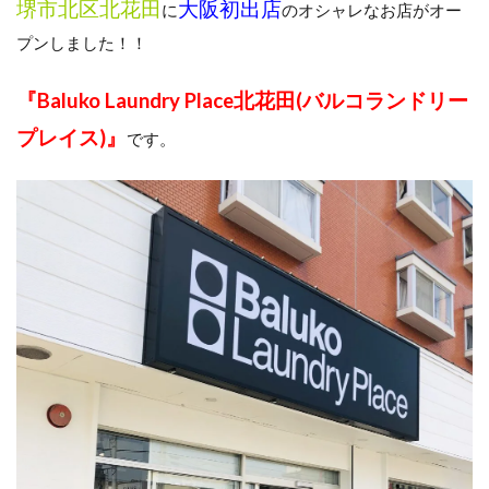
堺市北区北花田
大阪初出店
に
のオシャレなお店がオー
プンしました！！
『Baluko Laundry Place北花田(バルコランドリー
プレイス)』
です。