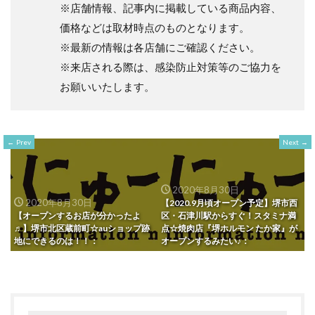
※店舗情報、記事内に掲載している商品内容、
価格などは取材時点のものとなります。
※最新の情報は各店舗にご確認ください。
※来店される際は、感染防止対策等のご協力を
お願いいたします。
Prev
Next
2020年8月30日
2020年8月30日
【2020.9月頃オープン予定】堺市西
【オープンするお店が分かったよ
区・石津川駅からすぐ！スタミナ満
♬】堺市北区蔵前町☆auショップ跡
点☆焼肉店『堺ホルモン たか家』が
地にできるのは！！：
オープンするみたい♪：