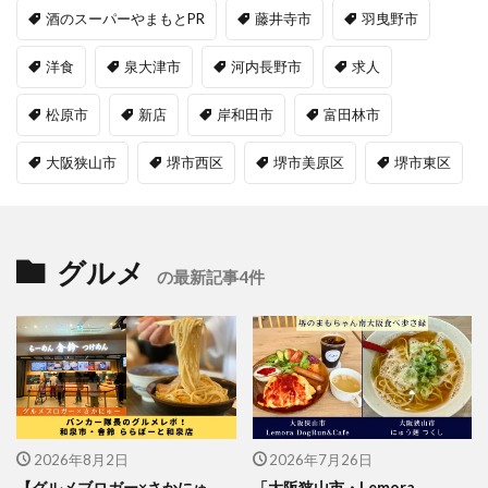
酒のスーパーやまもとPR
藤井寺市
羽曳野市
洋食
泉大津市
河内長野市
求人
松原市
新店
岸和田市
富田林市
大阪狭山市
堺市西区
堺市美原区
堺市東区
グルメ
の最新記事4件
2026年8月2日
2026年7月26日
【グルメブロガー×さかにゅ
「大阪狭山市・Lemora