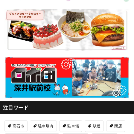
注目ワード
高石市
駐車場有
駐車場
駅近
閉店