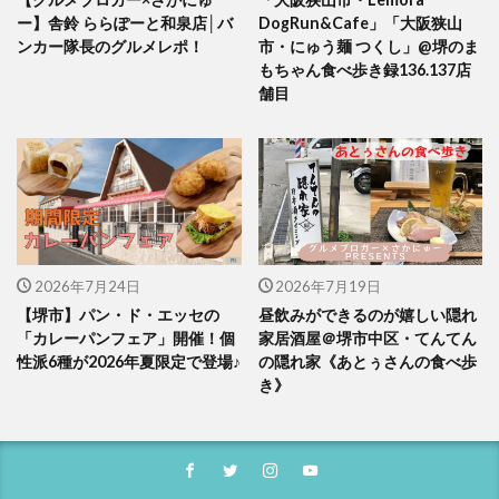
ー】舎鈴 ららぽーと和泉店│バ
DogRun&Cafe」「大阪狭山
ンカー隊長のグルメレポ！
市・にゅう麺 つくし」@堺のま
もちゃん食べ歩き録136.137店
舗目
2026年7月24日
2026年7月19日
【堺市】パン・ド・エッセの
昼飲みができるのが嬉しい隠れ
「カレーパンフェア」開催！個
家居酒屋＠堺市中区・てんてん
性派6種が2026年夏限定で登場♪
の隠れ家《あとぅさんの食べ歩
き》