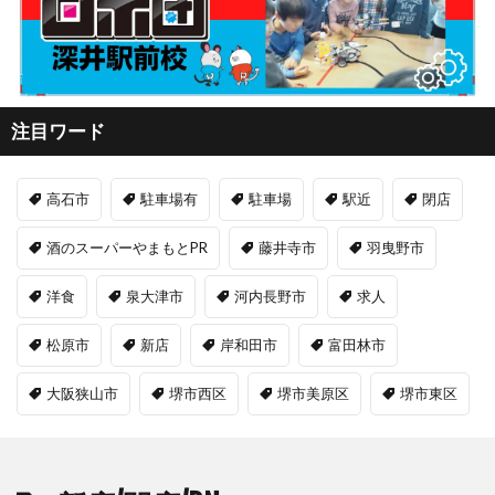
注目ワード
高石市
駐車場有
駐車場
駅近
閉店
酒のスーパーやまもとPR
藤井寺市
羽曳野市
洋食
泉大津市
河内長野市
求人
松原市
新店
岸和田市
富田林市
大阪狭山市
堺市西区
堺市美原区
堺市東区