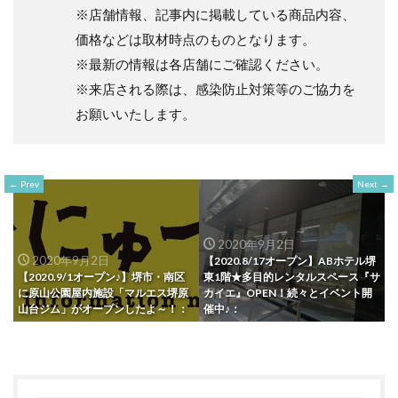
※店舗情報、記事内に掲載している商品内容、
価格などは取材時点のものとなります。
※最新の情報は各店舗にご確認ください。
※来店される際は、感染防止対策等のご協力を
お願いいたします。
Prev
Next
2020年9月2日
2020年9月2日
【2020.8/17オープン】ABホテル堺
【2020.9/1オープン♪】堺市・南区
東1階★多目的レンタルスペース『サ
に原山公園屋内施設「マルエス堺原
カイエ』OPEN！続々とイベント開
山台ジム」がオープンしたよ～！：
催中♪：