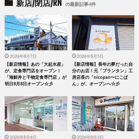
新店/閉店/RN
の最新記事4件
2026年8月7日
2026年8月5日
【新店情報】あの「大起水産」
【新店情報】長年の夢だった自
が、定食専門店をオープン！
分のお店！元「プランタン」工
「海鮮丼と干物定食専門店 」が
房店長の「nicopan〜にこぱ
明日8月8日オープン☆彡
ん」が、オープンへ☆彡
2026年8月4日
2026年8月3日