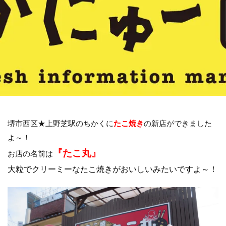
堺市西区★上野芝駅のちかくに
たこ焼き
の新店ができました
よ～！
『たこ丸』
お店の名前は
大粒でクリーミーなたこ焼きがおいしいみたいですよ～！