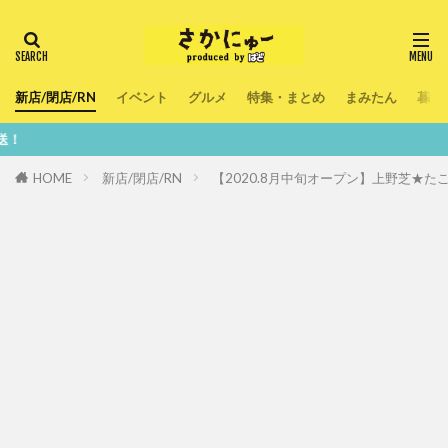
新店/閉店/RN
イベント
グルメ
特集・まとめ
まみたん
暮ら
鮮度100
HOME
新店/閉店/RN
【2020.8月中旬オープン】上野芝