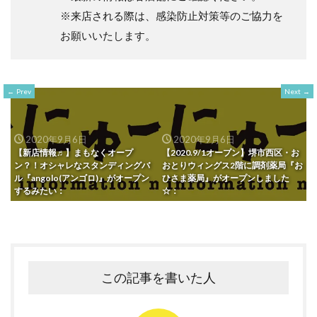
※来店される際は、感染防止対策等のご協力を
お願いいたします。
Prev
Next
2020年9月6日
2020年9月6日
【新店情報♬】まもなくオープ
【2020.9/1オープン】堺市西区・お
ン？！オシャレなスタンディングバ
おとりウィングス2階に調剤薬局『お
ル『angolo(アンゴロ)』がオープン
ひさま薬局』がオープンしました
するみたい：
☆：
この記事を書いた人