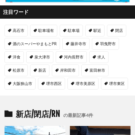
注目ワード
高石市
駐車場有
駐車場
駅近
閉店
酒のスーパーやまもとPR
藤井寺市
羽曳野市
洋食
泉大津市
河内長野市
求人
松原市
新店
岸和田市
富田林市
大阪狭山市
堺市西区
堺市美原区
堺市東区
新店/閉店/RN
の最新記事4件