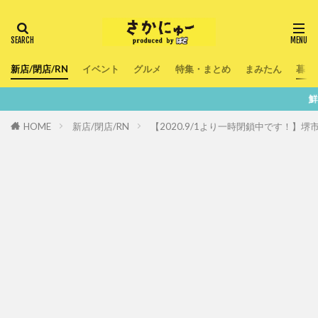
新店/閉店/RN
イベント
グルメ
特集・まとめ
まみたん
暮ら
鮮度100％！堺・南大
HOME
新店/閉店/RN
【2020.9/1より一時閉鎖中です！