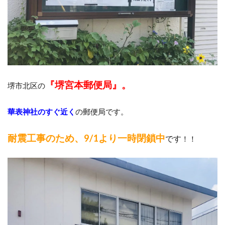
『堺宮本郵便局』。
堺市北区の
華表神社のすぐ近く
の郵便局です。
耐震工事のため、9/1より一時閉鎖中
です
！！