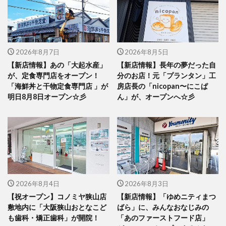
2026年8月7日
2026年8月5日
【新店情報】あの「大起水産」
【新店情報】長年の夢だった自
が、定食専門店をオープン！
分のお店！元「プランタン」工
「海鮮丼と干物定食専門店 」が
房店長の「nicopan〜にこぱ
明日8月8日オープン☆彡
ん」が、オープンへ☆彡
2026年8月4日
2026年8月3日
【祝オープン】コノミヤ狭山店
【新店情報】「ゆめニティまつ
敷地内に「大阪狭山おとなこど
ばら」に、みんなおなじみの
も歯科・矯正歯科」が開院！
「あのファーストフード店」