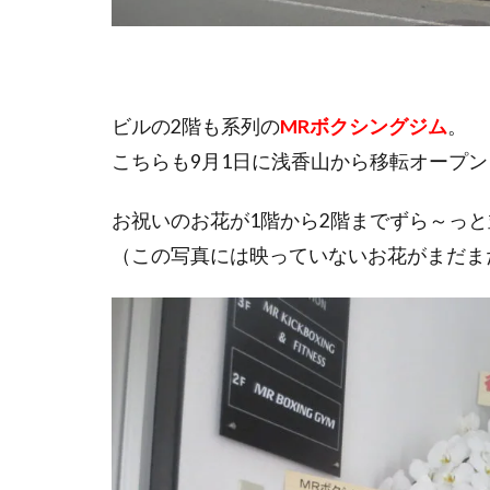
ビルの2階も系列の
MRボクシングジム
。
こちらも9月1日に浅香山から移転オープ
お祝いのお花が1階から2階までずら～っ
（この写真には映っていないお花がまだま