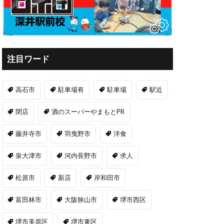
注目ワード
高石市
駐車場有
駐車場
駅近
閉店
酒のスーパーやまもとPR
藤井寺市
羽曳野市
洋食
泉大津市
河内長野市
求人
松原市
新店
岸和田市
富田林市
大阪狭山市
堺市西区
堺市美原区
堺市東区