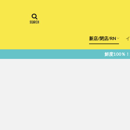
新店/閉店/RN
イ
飲食店
スーパー
美容・健康
医療
鮮度100％！堺・南大阪の『今