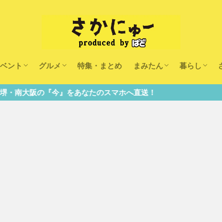
ベント
グルメ
特集・まとめ
まみたん
暮らし
キッズ
ランチ
カフェ
まみたんイベント・おで
習い事・キャンペーン
幼稚園・こども園・保育
医療
美容・健康
大人の習い
キッズ
子供の教育
子供の習い
おしごと
』をあなたのスマホへ直送！