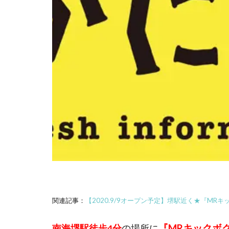
関連記事：
【2020.9/9オープン予定】堺駅近く★『M
『MRキックボ
南海堺駅徒歩4分
の場所に