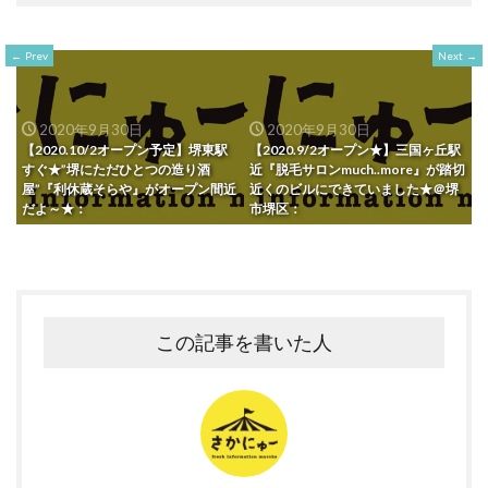
Prev
Next
2020年9月30日
2020年9月30日
【2020.10/2オープン予定】堺東駅
【2020.9/2オープン★】三国ヶ丘駅
すぐ★”堺にただひとつの造り酒
近『脱毛サロンmuch..more』が踏切
屋”『利休蔵そらや』がオープン間近
近くのビルにできていました★＠堺
だよ～★：
市堺区：
この記事を書いた人