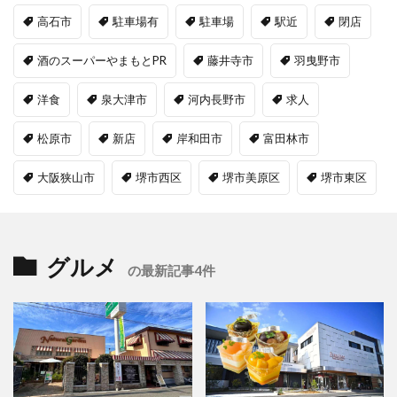
高石市
駐車場有
駐車場
駅近
閉店
酒のスーパーやまもとPR
藤井寺市
羽曳野市
洋食
泉大津市
河内長野市
求人
松原市
新店
岸和田市
富田林市
大阪狭山市
堺市西区
堺市美原区
堺市東区
グルメ
の最新記事4件