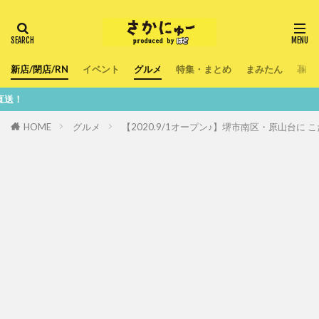
新店/閉店/RN
イベント
グルメ
特集・まとめ
まみたん
暮ら
鮮度100
HOME
グルメ
【2020.9/1オープン♪】堺市南区・原山台