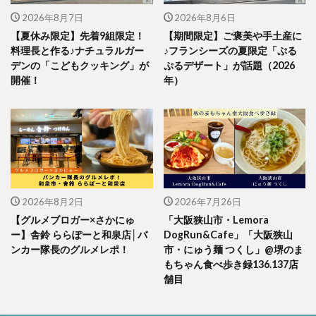
2026年8月7日
2026年8月6日
【夏休み限定】先着9組限定！
【期間限定】ご褒美や手土産に
料理長と作る♪ナチュラルガー
♪フランシーズの夏限定「ぷる
デンの「こどもクッキング」が
ぷるデザート」が話題（2026
開催！
年）
2026年8月2日
2026年7月26日
【グルメブロガー×さかにゅ
「大阪狭山市・Lemora
ー】舎鈴 ららぽーと和泉店│バ
DogRun&Cafe」「大阪狭山
ンカー隊長のグルメレポ！
市・にゅう麺 つくし」@堺のま
もちゃん食べ歩き録136.137店
舗目