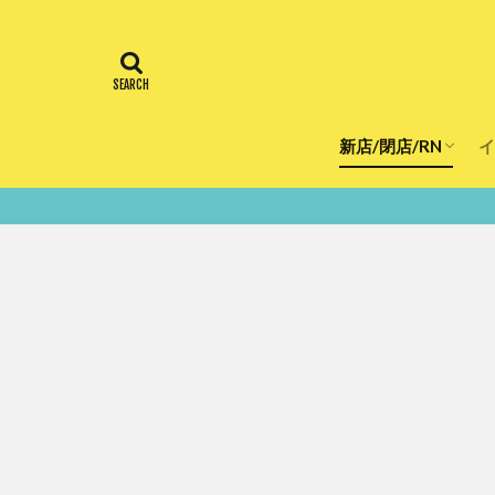
新店/閉店/RN
イ
飲食店
スーパー
美容・健康
医療
鮮度100％！堺