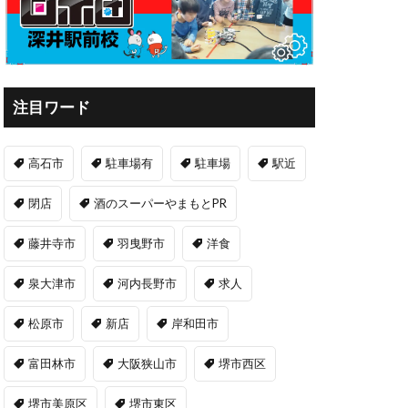
注目ワード
高石市
駐車場有
駐車場
駅近
閉店
酒のスーパーやまもとPR
藤井寺市
羽曳野市
洋食
泉大津市
河内長野市
求人
松原市
新店
岸和田市
富田林市
大阪狭山市
堺市西区
堺市美原区
堺市東区