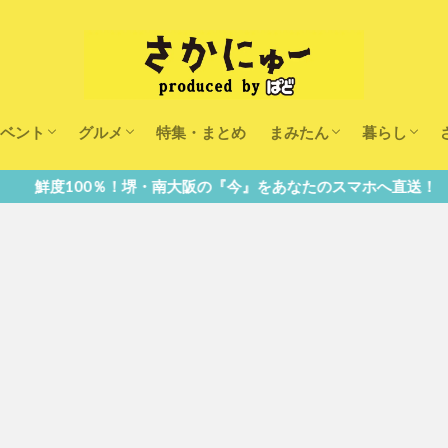
ベント
グルメ
特集・まとめ
まみたん
暮らし
キッズ
ランチ
カフェ
まみたんイベント・おで
習い事・キャンペーン
幼稚園・こども園・保育
医療
美容・健康
大人の習い
キッズ
子供の教育
子供の習い
おしごと
・南大阪の『今』をあなたのスマホへ直送！