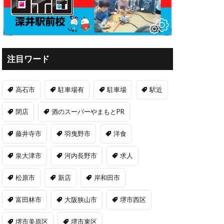
注目ワード
高石市
駐車場有
駐車場
駅近
閉店
酒のスーパーやまもとPR
藤井寺市
羽曳野市
洋食
泉大津市
河内長野市
求人
松原市
新店
岸和田市
富田林市
大阪狭山市
堺市西区
堺市美原区
堺市東区