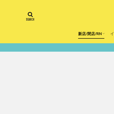
新店/閉店/RN
イ
飲食店
スーパー
美容・健康
医療
鮮度10