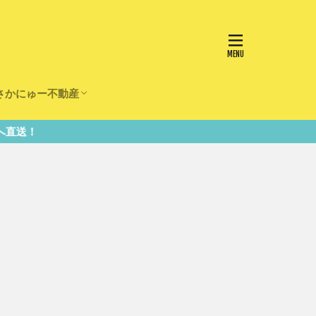
さかにゅー不動産
かけ
園
事
事
住宅
リフォーム