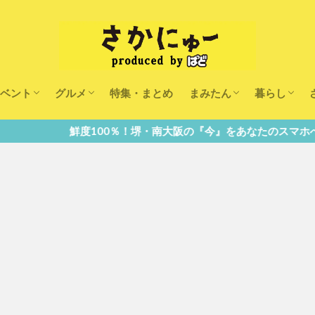
ベント
グルメ
特集・まとめ
まみたん
暮らし
キッズ
ランチ
カフェ
まみたんイベント・おで
習い事・キャンペーン
幼稚園・こども園・保育
医療
美容・健康
大人の習い
キッズ
子供の教育
子供の習い
おしごと
0％！堺・南大阪の『今』をあなたのスマホへ直送！