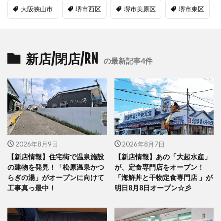
大阪狭山市
堺市西区
堺市美原区
堺市東区
新店/閉店/RN
の最新記事4件
2026年8月9日
2026年8月7日
【新店情報】住宅街で温泉施設
【新店情報】あの「大起水産」
の建物を発見！「松原温泉かつ
が、定食専門店をオープン！
らぎの湯」がオープンに向けて
「海鮮丼と干物定食専門店 」が
工事真っ最中！
明日8月8日オープン☆彡