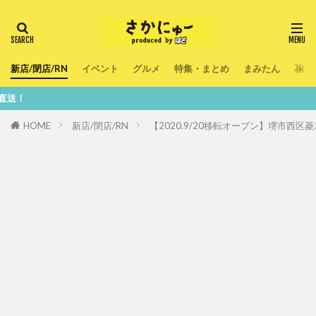
新店/閉店/RN
イベント
グルメ
特集・まとめ
まみたん
暮ら
鮮度100
HOME
新店/閉店/RN
【2020.9/20移転オープン】堺市西