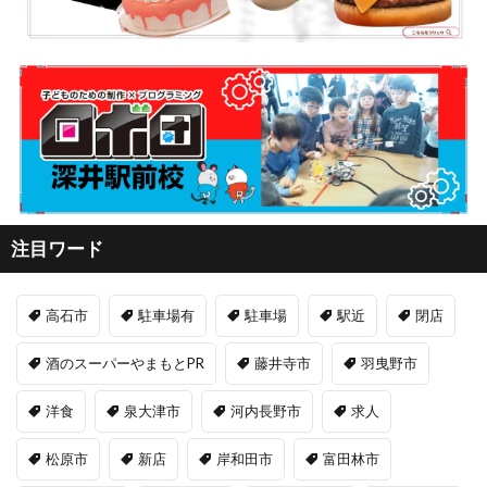
注目ワード
高石市
駐車場有
駐車場
駅近
閉店
酒のスーパーやまもとPR
藤井寺市
羽曳野市
洋食
泉大津市
河内長野市
求人
松原市
新店
岸和田市
富田林市