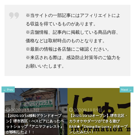
※当サイトの一部記事にはアフィリエイトによ
る収益を得ているものがあります。
※店舗情報、記事内に掲載している商品内容、
価格などは取材時点のものとなります。
※最新の情報は各店舗にご確認ください。
※来店される際は、感染防止対策等のご協力を
お願いいたします。
Prev
Next
2020年11月8日
2020年11月9日
【2020.10/16移転グランドオープ
【2020.10/12オープン】堺市北区・
ン】堺市西区・べスピアにあったペ
カラオケやダーツができる遊び
ットショップ『アニマフォレスト』
BAR★『Dining Bar Luce』がオープ
が移転したよ！：
ンしたみたい！：