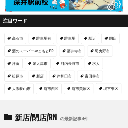
注目ワード
高石市
駐車場有
駐車場
駅近
閉店
酒のスーパーやまもとPR
藤井寺市
羽曳野市
洋食
泉大津市
河内長野市
求人
松原市
新店
岸和田市
富田林市
大阪狭山市
堺市西区
堺市美原区
堺市東区
新店/閉店/RN
の最新記事4件