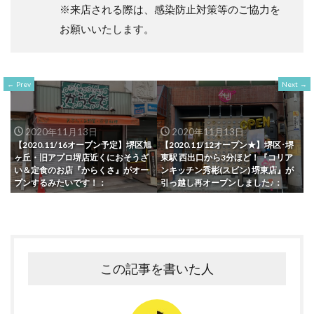
※来店される際は、感染防止対策等のご協力を
お願いいたします。
Prev
Next
2020年11月13日
2020年11月13日
【2020.11/16オープン予定】堺区旭
【2020.11/12オープン★】堺区･堺
ヶ丘・旧アプロ堺店近くにおそうざ
東駅 西出口から3分ほど！『コリア
い＆定食のお店『からくさ』がオー
ンキッチン秀彬(スビン) 堺東店』が
プンするみたいです！：
引っ越し再オープンしました♪：
この記事を書いた人