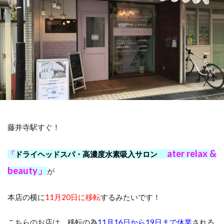
藤井寺駅すぐ！
ater relax &
「
ドライヘッドスパ・高濃度水素吸入サロン
beauty」
が
本店の横に
11月20日に移転
するみたいです！
こちらのお店は、移転の為
11月16日から19日まで休業
される