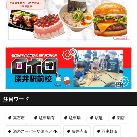
注目ワード
高石市
駐車場有
駐車場
駅近
閉店
酒のスーパーやまもとPR
藤井寺市
羽曳野市