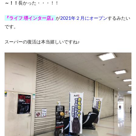
～！！
長かった・・・！！
『ライフ 堺インター店』
が
2021年２月にオープン
するみたい
です。
スーパーの復活は本当嬉しいですね♪