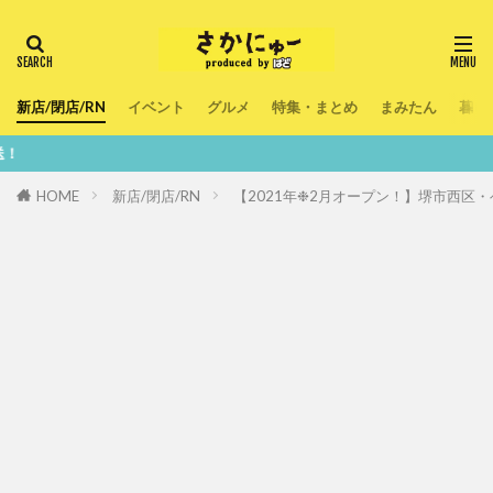
新店/閉店/RN
イベント
グルメ
特集・まとめ
まみたん
暮ら
鮮度100
HOME
新店/閉店/RN
【2021年❉2月オープン！】堺市西