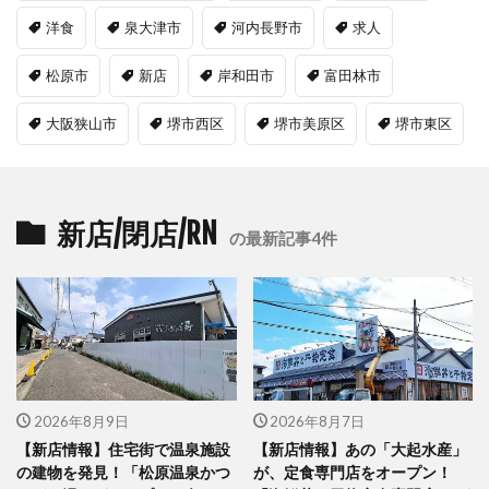
洋食
泉大津市
河内長野市
求人
松原市
新店
岸和田市
富田林市
大阪狭山市
堺市西区
堺市美原区
堺市東区
新店/閉店/RN
の最新記事4件
2026年8月9日
2026年8月7日
【新店情報】住宅街で温泉施設
【新店情報】あの「大起水産」
の建物を発見！「松原温泉かつ
が、定食専門店をオープン！