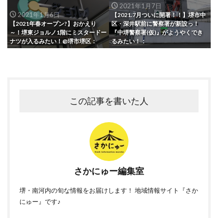
2021年1月7日
2021年1月6日
【2021.7月ついに開署！！】堺市中
【2021年春オープン?】おかえり
区・深井駅前に警察署が新設っ！
～！堺東ジョルノ1階にミスタードー
『中堺警察署(仮)』がようやくでき
ナツが入るみたい！@堺市堺区：
るみたい！：
この記事を書いた人
さかにゅー編集室
堺・南河内の旬な情報をお届けします！ 地域情報サイト『さか
にゅー』です♪