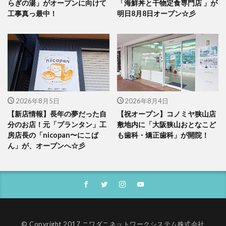
らぎの湯」がオープンに向けて
「海鮮丼と干物定食専門店 」が
工事真っ最中！
明日8月8日オープン☆彡
2026年8月5日
2026年8月4日
【新店情報】長年の夢だった自
【祝オープン】コノミヤ狭山店
分のお店！元「プランタン」工
敷地内に「大阪狭山おとなこど
房店長の「nicopan〜にこぱ
も歯科・矯正歯科」が開院！
ん」が、オープンへ☆彡
© Copyright 2017 ニワダニネットワークシステム株式会社